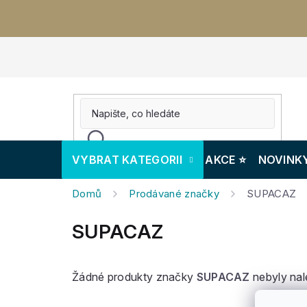
Přejít
na
obsah
VYBRAT KATEGORII
AKCE ⭐️
NOVINK
Domů
Prodávané značky
SUPACAZ
SUPACAZ
Žádné produkty značky
SUPACAZ
nebyly nal