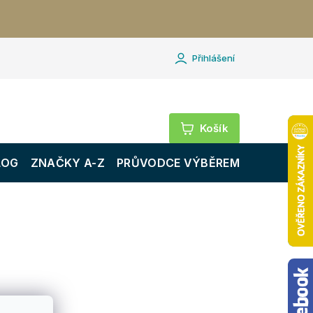
Přihlášení
Nákupní
košík
LOG
ZNAČKY A-Z
PRŮVODCE VÝBĚREM