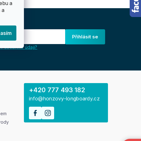
ebu a
 a
lasím
Přihlásit se
i osobními údaji?
+420 777 493 182
info@honzovy-longboardy.cz
rem
vody