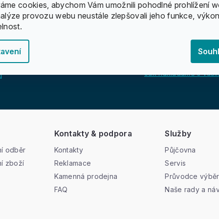
áme cookies, abychom Vám umožnili pohodlné prohlížení w
nalýze provozu webu neustále zlepšovali jeho funkce, výkon
elnost.
avení
Souh
Jak nakládáme s vašim
u
Kontakty & podpora
Služby
í odběr
Kontakty
Půjčovna
í zboží
Reklamace
Servis
Kamenná prodejna
Průvodce výbě
FAQ
Naše rady a ná