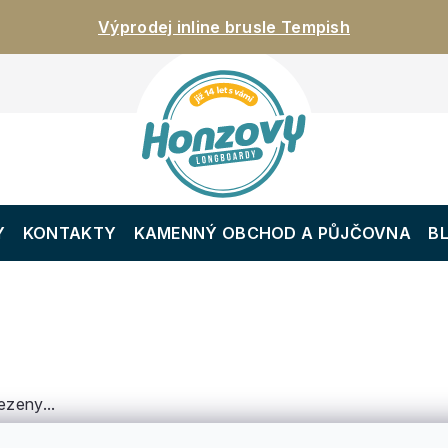
Výprodej inline brusle Tempish
Y
KONTAKTY
KAMENNÝ OBCHOD A PŮJČOVNA
B
ezeny...