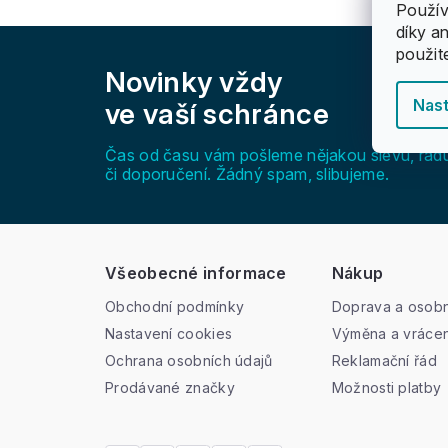
Použív
díky a
Z
použit
á
Novinky vždy
p
a
Nast
ve vaší schránce
t
í
Čas od času vám pošleme nějakou slevu, rad
či doporučení. Žádný spam, slibujeme.
Všeobecné informace
Nákup
Obchodní podmínky
Doprava a osobn
Nastavení cookies
Výměna a vrácen
Ochrana osobních údajů
Reklamační řád
Prodávané značky
Možnosti platby