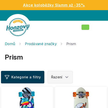
Přejít
Akce koloběžky Slamm až -35%
na
obsah
Nákupní
košík
Domů
Prodávané značky
Prism
Prism
V
ý
p
i