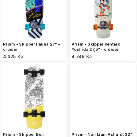
s
p
r
o
d
u
k
Prism - Skipper Fauna 27" -
Prism - Skipper Kentaro
t
cruiser
Yoshida 27,5" - cruiser
ů
4 325 Kč
4 749 Kč
Prism - Skipper Ben
Prism - Nail Liam Ashurst 32"