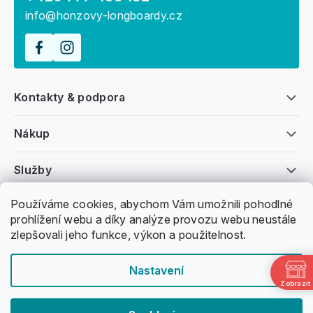
info@honzovy-longboardy.cz
Kontakty & podpora
Nákup
Služby
Používáme cookies, abychom Vám umožnili pohodlné
Všeobecné informace
prohlížení webu a díky analýze provozu webu neustále
zlepšovali jeho funkce, výkon a použitelnost.
Nastavení
Zobrazit
Copyright 2011 -
2026
Honzovy Longboardy