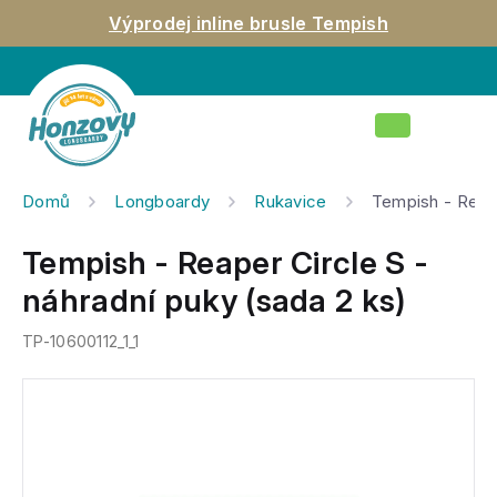
Přejít
Výprodej inline brusle Tempish
na
obsah
Nákupní
košík
Domů
Longboardy
Rukavice
Tempish - Reape
Tempish - Reaper Circle S -
náhradní puky (sada 2 ks)
TP-10600112_1_1