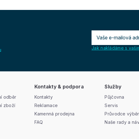
Jak nakládáme s vašim
u
Kontakty & podpora
Služby
í odběr
Kontakty
Půjčovna
í zboží
Reklamace
Servis
Kamenná prodejna
Průvodce výbě
FAQ
Naše rady a ná