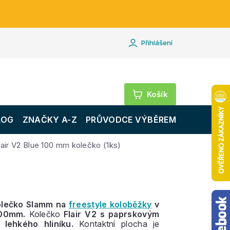
Přihlášení
Nákupní
košík
LOG
ZNAČKY A-Z
PRŮVODCE VÝBĚREM
air V2 Blue 100 mm kolečko (1ks)
olečko Slamm na
freestyle koloběžky
v
100mm.
Kolečko
Flair V2 s paprskovým
 lehkého hliníku.
Kontaktní plocha je