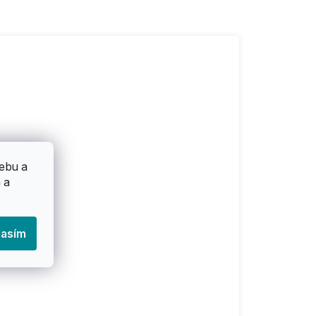
ebu a
 a
lasím