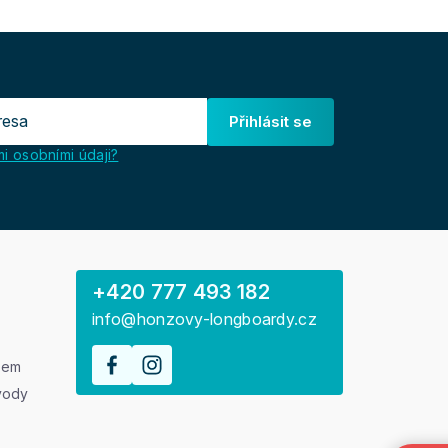
Přihlásit se
i osobními údaji?
+420 777 493 182
info@honzovy-longboardy.cz
rem
vody