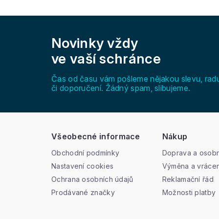
Z
á
Novinky vždy
p
a
ve vaší schránce
t
í
Čas od času vám pošleme nějakou slevu, rad
či doporučení. Žádný spam, slibujeme.
Všeobecné informace
Nákup
Obchodní podmínky
Doprava a osobn
Nastavení cookies
Výměna a vrácen
Ochrana osobních údajů
Reklamační řád
Prodávané značky
Možnosti platby