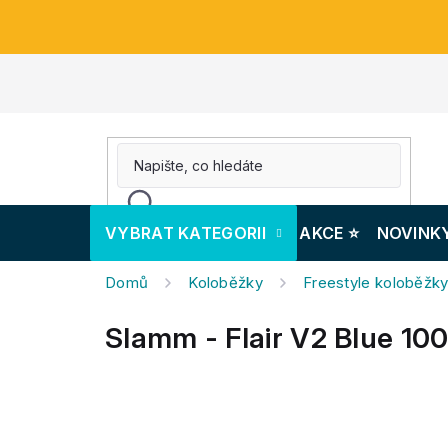
Přejít
na
obsah
VYBRAT KATEGORII
AKCE ⭐️
NOVINK
Domů
Koloběžky
Freestyle koloběžk
Slamm - Flair V2 Blue 10