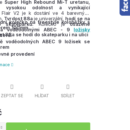
e
Super High Rebound Mi-T uretanu,
 vysokou odolnost a vynikající
Flair V2 je k dostání ve 4 barevných
h.
Tvrdost 88a
je univerzální,
hodí se na
dní kolečko na freestyle koloběžky s
o skateparku
. Kolečko je
osazené
ěrem 100mm
mi a voděodolnými ABEC - 9
ložisky
t 88a se hodí do skateparku i na ulici
cerů.
ě voděodolných ABEC 9 ložisek se
erem
evné provedení
ormace
ZEPTAT SE
HLÍDAT
SDÍLET
č
Měrná
cena: