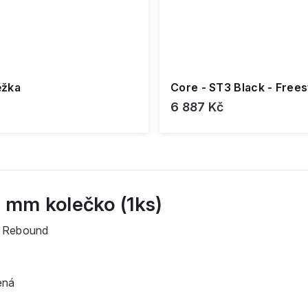
ěžka
Core - ST3 Black - Frees
6 887 Kč
0 mm kolečko (1ks)
h Rebound
ená