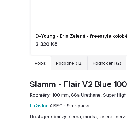
D-Young - Eris Zelená - freestyle kolob
2 320 Kč
Popis
Podobné (12)
Hodnocení (2)
Slamm - Flair V2 Blue 10
Rozměry:
100 mm, 88a Urethane, Super Hig
Ložiska
: ABEC - 9 + spacer
Dostupné barvy:
černá, modrá, zelená, červ