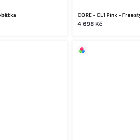
loběžka
CORE - CL1 Pink - Freest
4 698 Kč