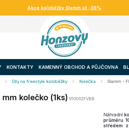
Akce koloběžky Slamm až -35%
Y
KONTAKTY
KAMENNÝ OBCHOD A PŮJČOVNA
B
y
Díly na freestyle koloběžky
Kolečka
Slamm - Fl
0 mm kolečko (1ks)
910002FVBB
Náhradní
k
průměru 
středem z