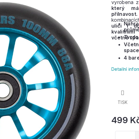
vyrobena z
který má
přilnavost.
kombinacíc
Náhra
ulici i d
prům
kvalitní
Tvrdos
včetně spa
Včetn
spac
4 bar
Detailní inf
TISK
499 K