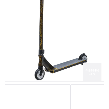
4 249 Kč
–1 %