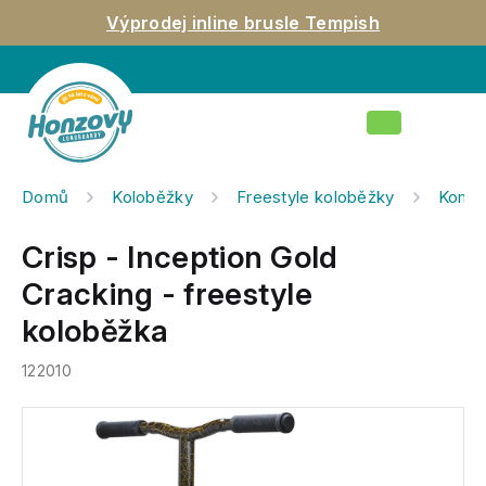
Přejít
Výprodej inline brusle Tempish
na
obsah
Nákupní
košík
Domů
Koloběžky
Freestyle koloběžky
Kompl
Crisp - Inception Gold
Cracking - freestyle
koloběžka
122010