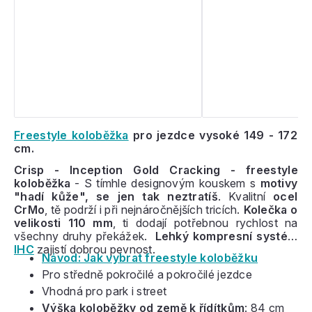
Freestyle koloběžka
pro jezdce vysoké 149 - 172
cm.
Crisp - Inception Gold Cracking - freestyle
koloběžka
- S tímhle designovým kouskem s
motivy
"hadí kůže", se jen tak neztratíš
. Kvalitní
ocel
CrMo
, tě podrží i při nejnáročnějších tricích.
Kolečka o
velikosti 110 mm
, ti dodají potřebnou rychlost na
všechny druhy překážek.
Lehký kompresní systém
IHC
zajistí dobrou pevnost.
Návod: Jak vybrat freestyle koloběžku
Pro středně pokročilé a pokročilé jezdce
Vhodná pro park i street
Výška koloběžky od země k řídítkům
: 84
cm