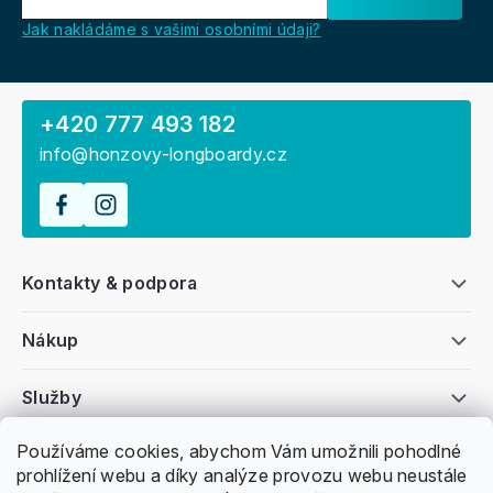
Jak nakládáme s vašimi osobními údaji?
+420 777 493 182
info@honzovy-longboardy.cz
Kontakty & podpora
Nákup
Služby
Používáme cookies, abychom Vám umožnili pohodlné
Všeobecné informace
prohlížení webu a díky analýze provozu webu neustále