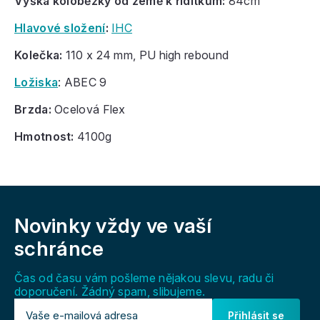
Výška koloběžky od země k řídítkům:
84cm
Hlavové složení
:
IHC
Kolečka:
110 x 24 mm, PU high rebound
Ložiska
: ABEC 9
Brzda:
Ocelová Flex
Hmotnost:
4100g
Z
á
Novinky vždy
ve vaší
p
a
schránce
t
í
Čas od času vám pošleme nějakou slevu, radu či
doporučení. Žádný spam, slibujeme.
Přihlásit se