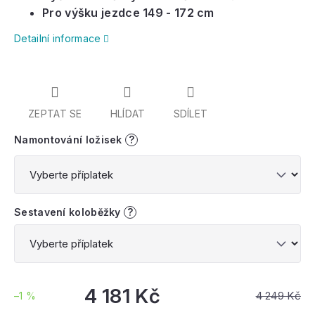
Pro výšku jezdce 149 - 172 cm
Detailní informace
ZEPTAT SE
HLÍDAT
SDÍLET
Namontování ložisek
?
Sestavení koloběžky
?
4 181 Kč
4 249 Kč
–1 %
Měrná