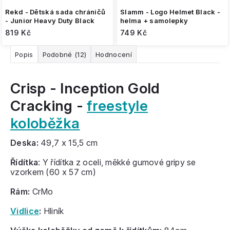
Rekd - Dětská sada chráničů
Slamm - Logo Helmet Black -
- Junior Heavy Duty Black
helma + samolepky
819 Kč
749 Kč
Popis
Podobné (12)
Hodnocení
Crisp - Inception Gold
Cracking -
freestyle
koloběžka
Deska:
49,7
x 15,5
cm
Řídítka
: Y řídítka z oceli, měkké gumové gripy se
vzorkem (60
x 57 cm)
Rám:
CrMo
Vidlice
:
Hliník