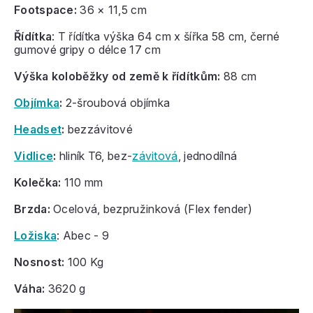
Footspace:
36 × 11,5 cm
Řídítka
: T řídítka výška 64 cm x šířka 58 cm, černé
gumové gripy o délce 17 cm
Výška koloběžky od země k řídítkům:
88 cm
Objímka
:
2-
šroubová objímka
Headset
:
bezzávitové
Vidlice
:
hliník T6
, bez-
závitová
, jednodílná
Kolečka:
110 mm
Brzda:
Ocelová, bezpružinková (Flex fender)
Ložiska
: Abec - 9
Nosnost:
100 Kg
Váha:
3620 g