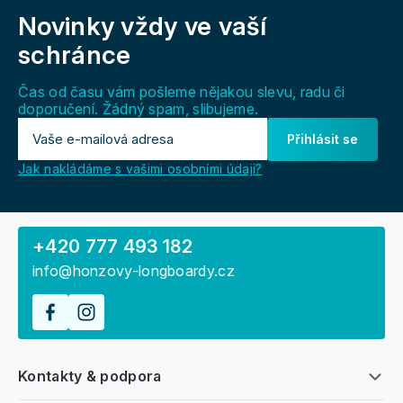
á
Novinky vždy
ve vaší
p
a
schránce
t
í
Čas od času vám pošleme nějakou slevu, radu či
doporučení. Žádný spam, slibujeme.
Přihlásit se
Jak nakládáme s vašimi osobními údaji?
+420 777 493 182
info@honzovy-longboardy.cz
Kontakty & podpora