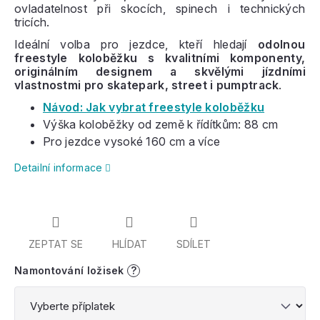
ovladatelnost při skocích, spinech i technických
tricích.
Ideální volba pro jezdce, kteří hledají
odolnou
freestyle koloběžku s kvalitními komponenty,
originálním designem a skvělými jízdními
vlastnostmi pro skatepark, street i pumptrack
.
Návod: Jak vybrat freestyle koloběžku
Výška koloběžky od země k řídítkům: 88 cm
Pro jezdce vysoké 160 cm a více
Detailní informace
ZEPTAT SE
HLÍDAT
SDÍLET
Namontování ložisek
?