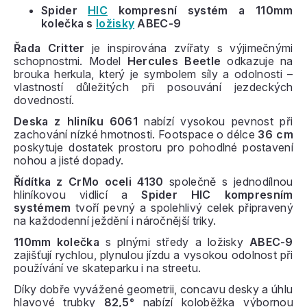
Spider
HIC
kompresní systém a 110mm
kolečka s
ložisky
ABEC-9
Řada Critter
je inspirována zvířaty s výjimečnými
schopnostmi. Model
Hercules Beetle
odkazuje na
brouka herkula, který je symbolem síly a odolnosti –
vlastností důležitých při posouvání jezdeckých
dovedností.
Deska z hliníku 6061
nabízí vysokou pevnost při
zachování nízké hmotnosti. Footspace o délce
36 cm
poskytuje dostatek prostoru pro pohodlné postavení
nohou a jisté dopady.
Řídítka z CrMo oceli 4130
společně s jednodílnou
hliníkovou vidlicí a
Spider HIC kompresním
systémem
tvoří pevný a spolehlivý celek připravený
na každodenní ježdění i náročnější triky.
110mm kolečka
s plnými středy a ložisky
ABEC-9
zajišťují rychlou, plynulou jízdu a vysokou odolnost při
používání ve skateparku i na streetu.
Díky dobře vyvážené geometrii, concavu desky a úhlu
hlavové trubky
82,5°
nabízí koloběžka výbornou