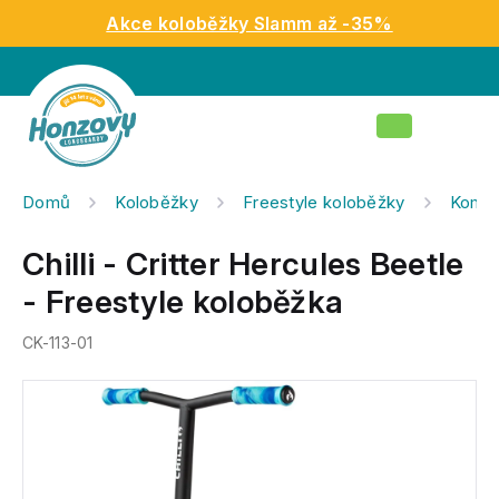
Přejít
Akce koloběžky Slamm až -35%
na
obsah
Nákupní
košík
Domů
Koloběžky
Freestyle koloběžky
Kompl
Chilli - Critter Hercules Beetle
- Freestyle koloběžka
CK-113-01