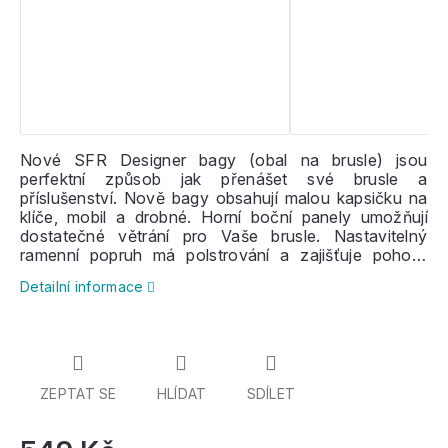
Nové SFR Designer bagy (obal na brusle) jsou
perfektní způsob jak přenášet své brusle a
příslušenství. Nově bagy obsahují malou kapsičku na
klíče, mobil a drobné. Horní boční panely umožňují
dostatečné větrání pro Vaše brusle. Nastavitelný
ramenní popruh má polstrování a zajišťuje pohodlí
během přenášení. Tyto všestranné bagy jsou vhodné
Detailní informace
pro in-line, trekové, lední i aggressive
brusle do
velikosti EU 43.
ZEPTAT SE
HLÍDAT
SDÍLET