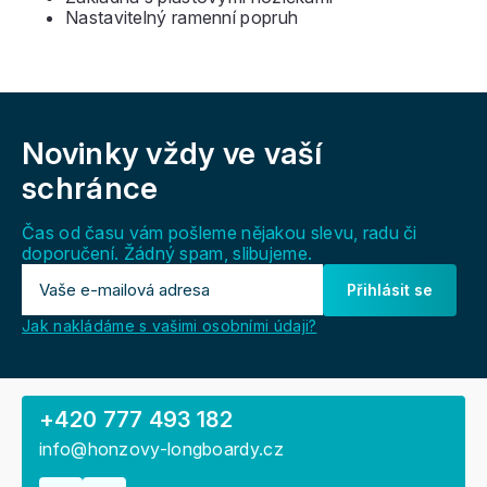
Nastavitelný ramenní popruh
Z
á
Novinky vždy
ve vaší
p
a
schránce
t
í
Čas od času vám pošleme nějakou slevu, radu či
doporučení. Žádný spam, slibujeme.
Přihlásit se
Jak nakládáme s vašimi osobními údaji?
+420 777 493 182
info@honzovy-longboardy.cz