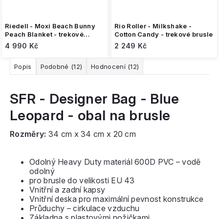
Riedell - Moxi Beach Bunny
Rio Roller - Milkshake -
Peach Blanket - trekové
Cotton Candy - trekové brusle
brusle
4 990 Kč
2 249 Kč
Popis
Podobné (12)
Hodnocení (12)
SFR - Designer Bag - Blue
Leopard - obal na brusle
Rozměry:
34 cm x 34 cm x 20 cm
Odolný Heavy Duty materiál 600D PVC – vodě
odolný
pro brusle do velikosti EU 43
Vnitřní a zadní kapsy
Vnitřní deska pro maximální pevnost konstrukce
Průduchy – cirkulace vzduchu
Základna s plastovými nožičkami