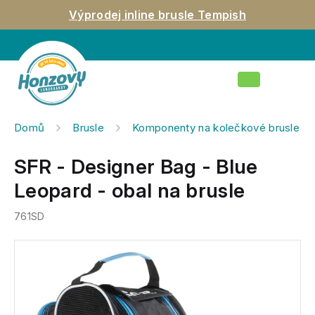
Přejít
Výprodej inline brusle Tempish
na
obsah
Nákupní
košík
Domů
Brusle
Komponenty na kolečkové brusle
SFR - Designer Bag - Blue
Leopard - obal na brusle
761SD