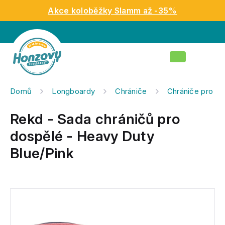
Přejít
Akce koloběžky Slamm až -35%
na
obsah
Nákupní
košík
Domů
Longboardy
Chrániče
Chrániče pro d
Rekd - Sada chráničů pro
dospělé - Heavy Duty
Blue/Pink