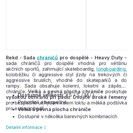
Rekd - Sada
chráničů
pro dospělé - Heavy Duty
–
sada chráničů pro dospělé vhodná pro většinu
akčních sportů, zahrnující skateboardig,
longboarding
,
koloběžku či aggressive styl jízdy na trekových či
aggressive bruslích, vhodné do skateparků a do
rampy. Sada obsahuje kolenní, loketní a zápěstní
chrániče.
Velká a pevná plocha chrániče
poskytuje
Dostupné velikosti:
XS / S / M / L
vysokou ochranu při pádu
.
Dvojité široké řemeny
Pohodlné a bezpečné
pro bezpečné uchycení kolem loktu a měkká podšívka
pro extra pohodlí.
Velká a pevná plocha chrániče
Dostupné v několika barevných kombinacích
Detailní informace