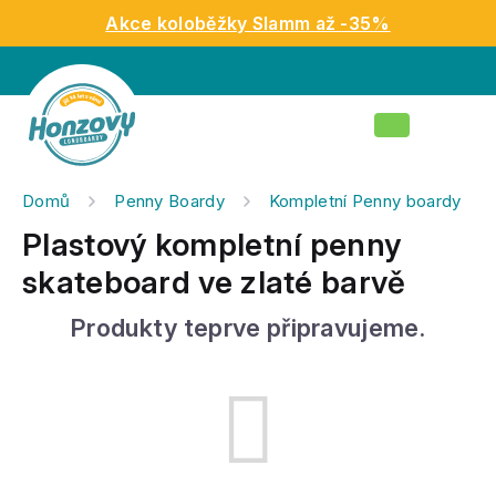
Přejít
Akce koloběžky Slamm až -35%
na
obsah
Nákupní
košík
Domů
Penny Boardy
Kompletní Penny boardy
Plastový kompletní penny
skateboard ve zlaté barvě
Produkty teprve připravujeme.