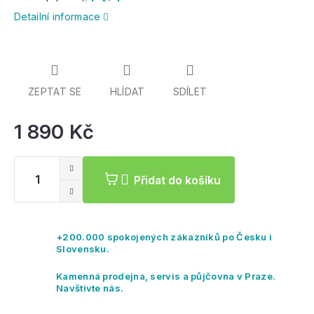
dokoupit
ložiska
a
spacery
Detailní informace
ZEPTAT SE
HLÍDAT
SDÍLET
1 890 Kč
Mě
ce
Přidat do košíku
+200.000 spokojených zákazníků po Česku i
Slovensku.
Kamenná prodejna, servis a půjčovna v Praze.
Navštivte nás.