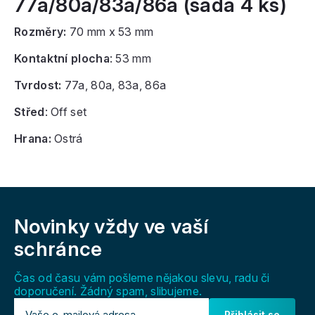
77a/80a/83a/86a (sada 4 ks)
Rozměry:
70 mm x 53 mm
Kontaktní plocha
: 53 mm
Tvrdost:
77a, 80a, 83a, 86a
Střed
: Off set
Hrana:
Ostrá
Z
á
Novinky vždy
ve vaší
p
a
schránce
t
í
Čas od času vám pošleme nějakou slevu, radu či
doporučení. Žádný spam, slibujeme.
Přihlásit se