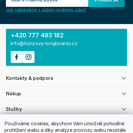
Jak nakládáme s vašimi osobními údaji?
+420 777 493 182
info@honzovy-longboardy.cz
Kontakty & podpora
Nákup
Služby
Používáme cookies, abychom Vám umožnili pohodlné
Všeobecné informace
prohlížení webu a díky analýze provozu webu neustále