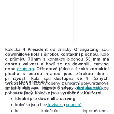
Kolečka
4 President
od značky
Orangatang
jsou
downhillové kola s širokou kontaktní plochou
. Kolo
o průměru
70mm
s kontaktní plochou
53 mm
má
dobrou valivost a hodí se na downhill, carving
nebo
cruising
. Offsetové jádro a široká kontaktní
plocha s ostrou hranou jsou zárukou dobré
přilnavosti
. Kola jsou
dostupná ve 4 různých
4 různé tvrdosti
tvrdostech
a jsou vyrobeny z unikátní polyuretanové
Ideální na všechny typy
longboardů
a
směsi s názvem
Happy Thane
, která je zárukou
cruiserů
pohodlné jízdy. Kolečka jsou
vyráběné v Kalifornii.
Ideální pro downhill a carving
kolečka jsou bez
ložisek
a
spacerů
ke kolečkům doporučujeme