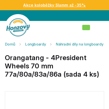
Přejít
Akce koloběžky Slamm až -35%
na
obsah
Nákupní
košík
Domů
Longboardy
Náhradní díly na longboardy
Orangatang - 4President
Wheels 70 mm
77a/80a/83a/86a (sada 4 ks)