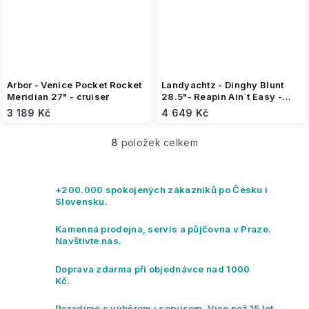
Arbor - Venice Pocket Rocket
Landyachtz - Dinghy Blunt
Meridian 27" - cruiser
28.5"- Reapin Ain´t Easy -
cruiser
3 189 Kč
4 649 Kč
8
položek celkem
O
v
l
á
+200.000 spokojených zákazníků po Česku i
d
Slovensku.
a
c
Kamenná prodejna, servis a půjčovna v Praze.
í
Navštivte nás.
p
r
Doprava zdarma při objednávce nad 1000
v
Kč.
k
y
Poradíme s výběrem i servisem. Více než 15 let