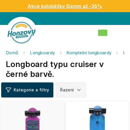
Přejít
Akce koloběžky Slamm až -35%
na
obsah
Nákupní
košík
Domů
Longboardy
Kompletní longboardy
Lon
Longboard typu cruiser v
černé barvě.
V
ý
p
i
s
p
r