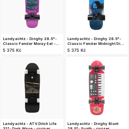
o
d
u
k
t
ů
Landyachtz - Dinghy 28.5"-
Landyachtz - Dinghy 28.5"-
Classic Fender Moray Eel -
Classic Fender Midnight Dip -
cruiser
cruiser
5 375 Kč
5 375 Kč
Landyachtz - ATV Ditch Life
Landyachtz - Dinghy Blunt
31"- Dark Wave - cruiser
28.5"- Synth - cruiser