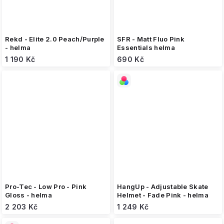
Rekd - Elite 2.0 Peach/Purple
SFR - Matt Fluo Pink
- helma
Essentials helma
1 190 Kč
690 Kč
Pro-Tec - Low Pro - Pink
HangUp - Adjustable Skate
Gloss - helma
Helmet - Fade Pink - helma
2 203 Kč
1 249 Kč