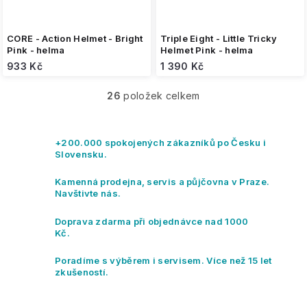
CORE - Action Helmet - Bright
Triple Eight - Little Tricky
Pink - helma
Helmet Pink - helma
933 Kč
1 390 Kč
26
položek celkem
O
v
l
á
+200.000 spokojených zákazníků po Česku i
d
Slovensku.
a
c
Kamenná prodejna, servis a půjčovna v Praze.
í
Navštivte nás.
p
r
Doprava zdarma při objednávce nad 1000
v
Kč.
k
y
Poradíme s výběrem i servisem. Více než 15 let
v
zkušeností.
ý
p