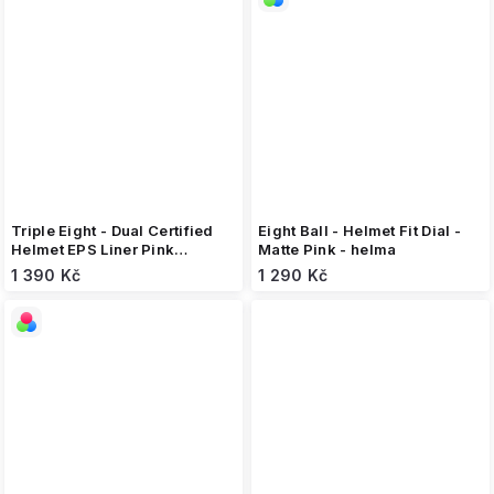
Triple Eight - Dual Certified
Eight Ball - Helmet Fit Dial -
Helmet EPS Liner Pink
Matte Pink - helma
metallic - helma
1 390 Kč
1 290 Kč