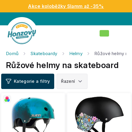
Přejít
Akce koloběžky Slamm až -35%
na
obsah
Nákupní
košík
Domů
Skateboardy
Helmy
Růžové helmy na 
Růžové helmy na skateboard
V
ý
p
i
s
p
r
o
d