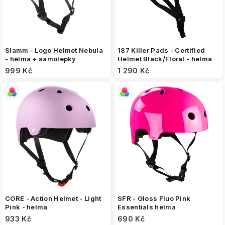
u
k
t
ů
Slamm - Logo Helmet Nebula
187 Killer Pads - Certified
- helma + samolepky
Helmet Black/Floral - helma
999 Kč
1 290 Kč
CORE - Action Helmet - Light
SFR - Gloss Fluo Pink
Pink - helma
Essentials helma
933 Kč
690 Kč