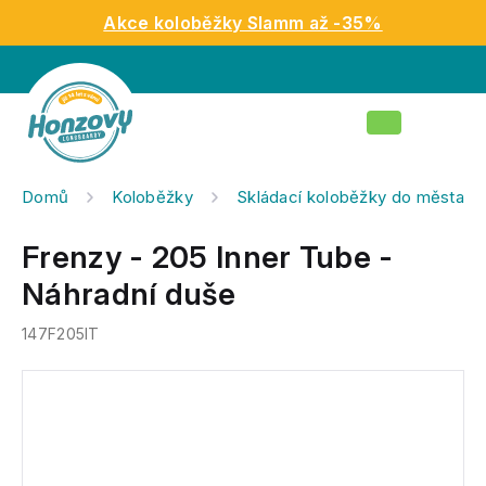
Přejít
Akce koloběžky Slamm až -35%
na
obsah
Nákupní
košík
Domů
Koloběžky
Skládací koloběžky do města
Frenzy - 205 Inner Tube -
Náhradní duše
147F205IT