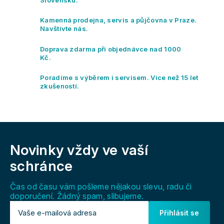
Slovensku.
a
c
Kamenná prodejna, servis a půjčovna v Praze.
í
Navštivte nás.
p
r
Doprava zdarma při objednávce nad 1000
v
Kč.
k
y
Poradíme s výběrem i servisem. Více než 15 let
v
zkušeností.
ý
p
i
s
Z
u
á
Novinky vždy
ve vaší
p
a
schránce
t
í
Čas od času vám pošleme nějakou slevu, radu či
doporučení. Žádný spam, slibujeme.
Přihlásit se