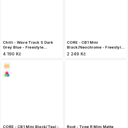
Chilli - Wave Track S Dark
CORE - CB1 Mini
Grey Blue - Freestyle
Black/Neochrome - Freestyle
koloběžka na pumptrack
koloběžka
4 190 Kč
2 249 Kč
CORE - CB1 Mini Black/Teal -
Root - Type R Mini Matte