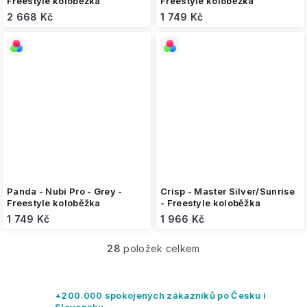
Freestyle koloběžka
Freestyle koloběžka
2 668 Kč
1 749 Kč
Panda - Nubi Pro - Grey -
Crisp - Master Silver/Sunrise
Freestyle koloběžka
- Freestyle koloběžka
1 749 Kč
1 966 Kč
28
položek celkem
O
v
l
á
+200.000 spokojených zákazníků po Česku i
d