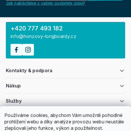
Jak nakládáme s vašimi osobními údaji?
+420 777 493 182
info@honzovy-longboardy.cz
Kontakty & podpora
Nákup
Služby
Používáme cookies, abychom Vám umožnili pohodlné
Všeobecné informace
prohlížení webu a díky analýze provozu webu neustále
zlepšovali jeho funkce, výkon a použitelnost.