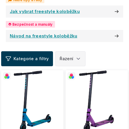
Jak vybrat freestyle koloběžku
Návod na freestyle koloběžku
V
ý
p
i
s
p
r
o
d
u
k
t