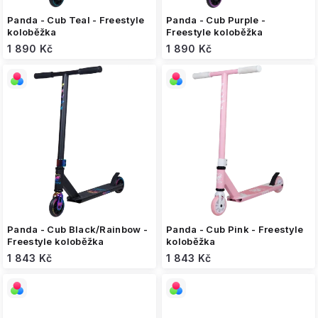
ů
Panda - Cub Teal - Freestyle
Panda - Cub Purple -
koloběžka
Freestyle koloběžka
1 890 Kč
1 890 Kč
Panda - Cub Black/Rainbow -
Panda - Cub Pink - Freestyle
Freestyle koloběžka
koloběžka
1 843 Kč
1 843 Kč