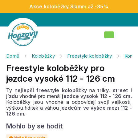
Přejít
Akce koloběžky Slamm až -35%
na
obsah
Nákupní
košík
Domů
Koloběžky
Freestyle koloběžky
Kompl
Freestyle koloběžky pro
jezdce vysoké 112 - 126 cm
Ty
nejlepší freestyle koloběžky
na
triky, street i
jízdu
vhodné pro menší
jezdce vysoké 112 - 126 cm.
Koloběžky jsou vhodné a odpovídají svojí velikostí,
výškou řídítek a váhou
jezdcům ve výšce mezi 112 -
126 cm.
Mohlo by se hodit