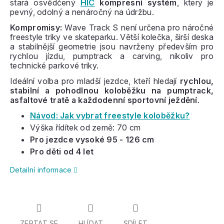
stará osvědčený
HIC
kompresní systém
, který je
pevný, odolný a nenáročný na údržbu.
Kompromisy:
Wave Track S není určena pro náročné
freestyle triky ve skateparku. Větší kolečka, širší deska
a stabilnější geometrie jsou navrženy především pro
rychlou jízdu, pumptrack a carving, nikoliv pro
technické parkové triky.
Ideální volba pro mladší jezdce, kteří hledají
rychlou,
stabilní a pohodlnou koloběžku na pumptrack,
asfaltové tratě a každodenní sportovní ježdění
.
Návod: Jak vybrat freestyle koloběžku?
Výška řídítek od země: 70 cm
Pro jezdce vysoké 95 - 126 cm
Pro děti od 4 let
Detailní informace
ZEPTAT SE
HLÍDAT
SDÍLET