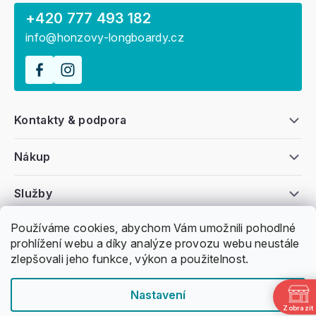
+420 777 493 182
info@honzovy-longboardy.cz
Kontakty & podpora
Nákup
Služby
Používáme cookies, abychom Vám umožnili pohodlné
Všeobecné informace
prohlížení webu a díky analýze provozu webu neustále
zlepšovali jeho funkce, výkon a použitelnost.
Nastavení
Zobrazit