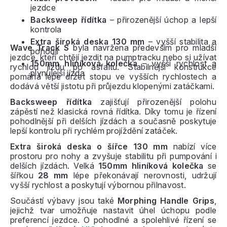
jezdce
Backsweep řídítka
– přirozenější úchop a lepší
kontrola
Extra široká deska 130 mm
– vyšší stabilita a
Wave Track S
byla navržena především pro mladší
pohodlí
jezdce, kteří chtějí jezdit na pumptracku nebo si užívat
150mm hliníková kolečka
– vyšší rychlost a
rychlou jízdu po asfaltu. Stabilnější konstrukce
plynulejší jízda
pomáhá lépe držet stopu ve vyšších rychlostech a
dodává větší jistotu při průjezdu klopenými zatáčkami.
Backsweep řídítka
zajišťují přirozenější polohu
zápěstí než klasická rovná řídítka. Díky tomu je řízení
pohodlnější při delších jízdách a současně poskytuje
lepší kontrolu při rychlém projíždění zatáček.
Extra široká deska o šířce 130 mm
nabízí více
prostoru pro nohy a zvyšuje stabilitu při pumpování i
delších jízdách. Velká
150mm hliníková kolečka
se
šířkou
28 mm
lépe překonávají nerovnosti, udržují
vyšší rychlost a poskytují výbornou přilnavost.
Součástí výbavy jsou také
Morphing Handle Grips
,
jejichž tvar umožňuje nastavit úhel úchopu podle
preferencí jezdce. O pohodlné a spolehlivé řízení se