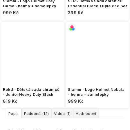
Slamm - Logo Helmet Grey
SFR - Dětská Sada chráničů
Camo - helma + samolepky
Essential Black Triple Pad Set
999 Kč
399 Kč
Rekd - Dětská sada chráničů
Slamm - Logo Helmet Nebula
- Junior Heavy Duty Black
- helma + samolepky
819 Kč
999 Kč
Popis
Podobné (12)
Videa (1)
Hodnocení