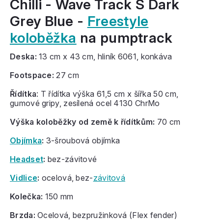
Chilli - Wave Track S Dark
Grey Blue -
Freestyle
koloběžka
na pumptrack
Deska:
13 cm x 43 cm, hliník 6061, konkáva
Footspace:
27 cm
Řídítka
: T řídítka výška 61,5 cm x šířka 50 cm,
gumové gripy, zesílená ocel 4130 ChrMo
Výška koloběžky od země k řídítkům:
70 cm
Objímka
:
3-
šroubová objímka
Headset
:
bez-závitové
Vidlice
:
ocelová
, bez-
závitová
Kolečka:
150 mm
Brzda:
Ocelová, bezpružinková (Flex fender)