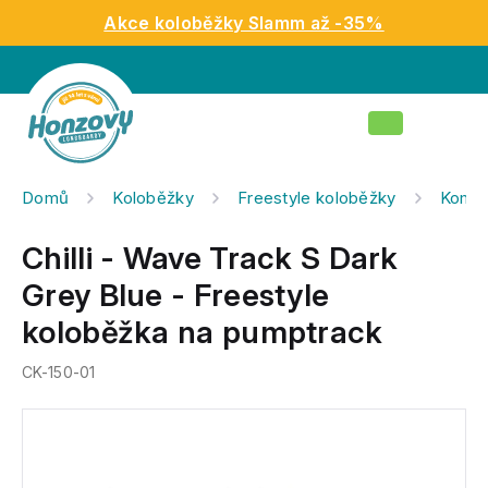
Přejít
Akce koloběžky Slamm až -35%
na
obsah
Nákupní
košík
Domů
Koloběžky
Freestyle koloběžky
Kompl
Chilli - Wave Track S Dark
Grey Blue - Freestyle
koloběžka na pumptrack
CK-150-01