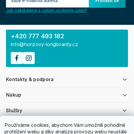
Přihlásit se
Jak nakládáme s vašimi osobními údaji?
+420 777 493 182
info@honzovy-longboardy.cz
Kontakty & podpora
Nákup
Služby
Používáme cookies, abychom Vám umožnili pohodlné
Všeobecné informace
prohlížení webu a díky analýze provozu webu neustále