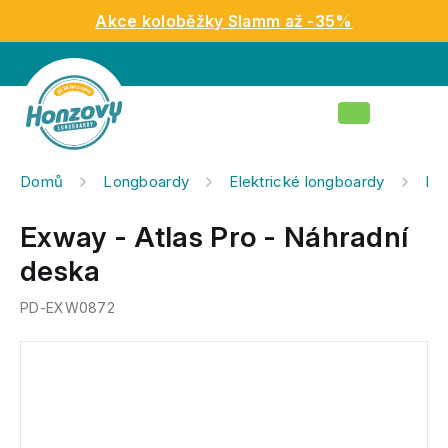
Přejít
Akce koloběžky Slamm až -35%
na
obsah
Nákupní
košík
Domů
Longboardy
Elektrické longboardy
Náh
Exway - Atlas Pro - Náhradní
deska
PD-EXW0872