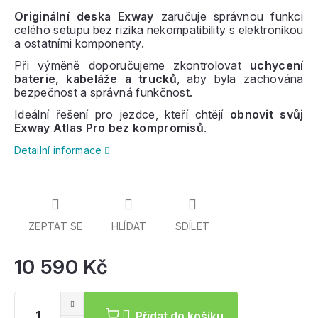
Originální deska Exway
zaručuje správnou funkci
celého setupu bez rizika nekompatibility s elektronikou
a ostatními komponenty.
Při výměně doporučujeme zkontrolovat
uchycení
baterie, kabeláže a trucků
, aby byla zachována
bezpečnost a správná funkčnost.
Ideální řešení pro jezdce, kteří chtějí
obnovit svůj
Exway Atlas Pro bez kompromisů
.
Detailní informace
ZEPTAT SE
HLÍDAT
SDÍLET
10 590 Kč
Mě
ce
Přidat do košíku