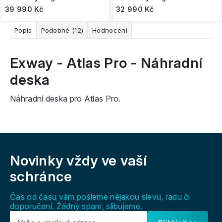
39 990 Kč
32 990 Kč
Popis
Podobné (12)
Hodnocení
Exway - Atlas Pro - Náhradní
deska
Náhradní deska pro Atlas Pro.
Z
á
Novinky vždy
ve vaší
p
a
schránce
t
í
Čas od času vám pošleme nějakou slevu, radu či
doporučení. Žádný spam, slibujeme.