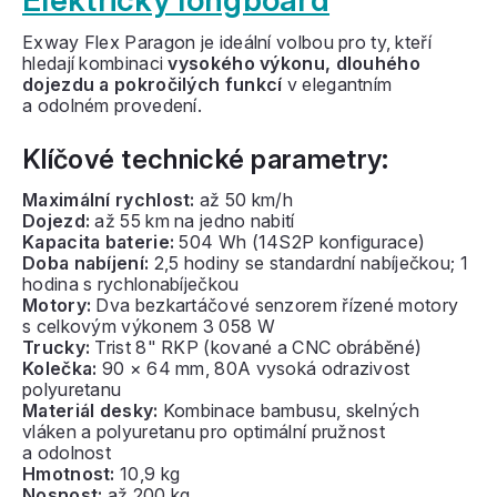
Elektrický longboard
Exway Flex Paragon je ideální volbou pro ty, kteří
hledají kombinaci
vysokého výkonu, dlouhého
dojezdu a pokročilých funkcí
v elegantním
a odolném provedení.
Klíčové technické parametry:
Maximální rychlost:
až 50 km/h
Dojezd:
až 55 km na jedno nabití
Kapacita baterie:
504 Wh (14S2P konfigurace)
Doba nabíjení:
2,5 hodiny se standardní nabíječkou; 1
hodina s rychlonabíječkou
Motory:
Dva bezkartáčové senzorem řízené motory
s celkovým výkonem 3 058 W
Trucky:
Trist 8" RKP (kované a CNC obráběné)
Kolečka:
90 × 64 mm, 80A vysoká odrazivost
polyuretanu
Materiál desky:
Kombinace bambusu, skelných
vláken a polyuretanu pro optimální pružnost
a odolnost
Hmotnost:
10,9 kg
Nosnost:
až 200 kg