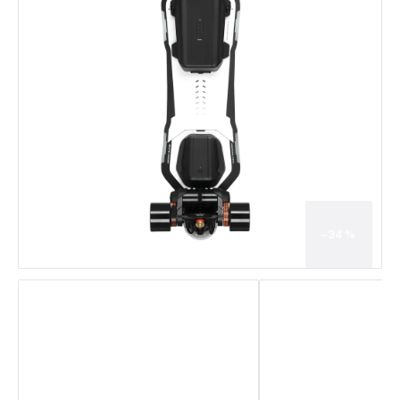
–34 %