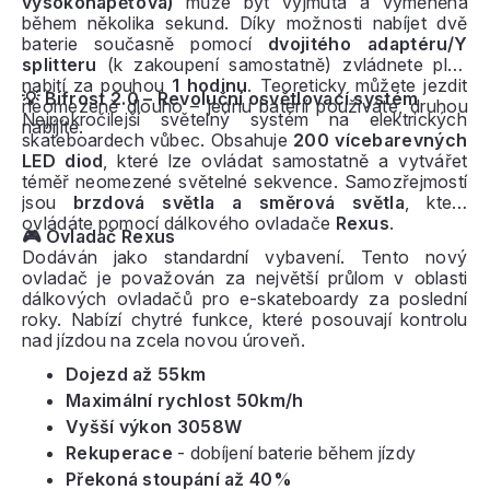
vysokonapěťová)
může být vyjmuta a vyměněna
během několika sekund. Díky možnosti nabíjet dvě
baterie současně pomocí
dvojitého adaptéru/Y
splitteru
(k zakoupení samostatně) zvládnete plné
nabití za pouhou
1 hodinu
. Teoreticky můžete jezdit
💡 Bifrost 2.0 – Revoluční osvětlovací systém
neomezeně dlouho – jednu baterii používáte, druhou
Nejpokročilejší světelný systém na elektrických
nabíjíte.
skateboardech vůbec. Obsahuje
200 vícebarevných
LED diod
, které lze ovládat samostatně a vytvářet
téměř neomezené světelné sekvence. Samozřejmostí
jsou
brzdová světla a směrová světla
, která
ovládáte pomocí dálkového ovladače
Rexus
.
🎮 Ovladač Rexus
Dodáván jako standardní vybavení. Tento nový
ovladač je považován za největší průlom v oblasti
dálkových ovladačů pro e-skateboardy za poslední
roky. Nabízí chytré funkce, které posouvají kontrolu
nad jízdou na zcela novou úroveň.
Dojezd až 55km
Maximální rychlost 50km/h
Vyšší výkon 3058W
Rekuperace
- dobíjení baterie během jízdy
Překoná stoupání až 40%