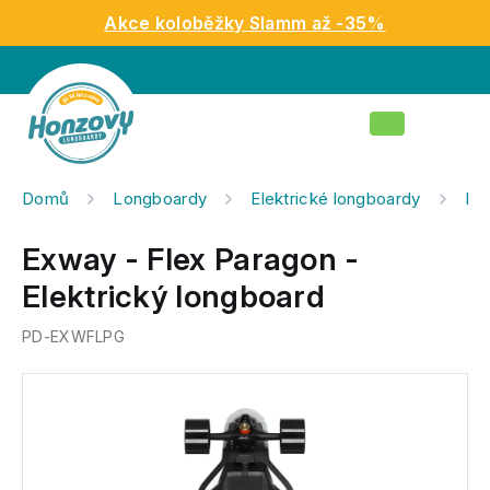
Přejít
Akce koloběžky Slamm až -35%
na
obsah
Nákupní
košík
Domů
Longboardy
Elektrické longboardy
Kom
Exway - Flex Paragon -
Elektrický longboard
PD-EXWFLPG