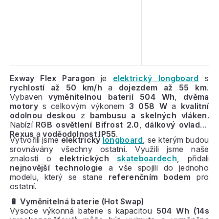
Exway Flex Paragon
je
elektrický longboard
s
rychlostí až 50 km/h
a
dojezdem až 55 km
.
Vybaven
vyměnitelnou baterií 504 Wh
,
dvěma
motory
s celkovým výkonem
3 058 W
a
kvalitní
odolnou deskou
z
bambusu a skelných vláken
.
Nabízí
RGB osvětlení Bifrost 2.0
,
dálkový ovladač
Rexus
a
voděodolnost IP55
.
Vytvořili jsme
elektrický
longboard
, se kterým budou
srovnávány všechny ostatní. Využili jsme naše
znalosti o
elektrických
skateboardech
, přidali
nejnovější technologie
a vše spojili do jednoho
modelu, který se stane
referenčním bodem
pro
ostatní.
🔋 Vyměnitelná baterie (Hot Swap)
Vysoce výkonná baterie s kapacitou
504 Wh (14s