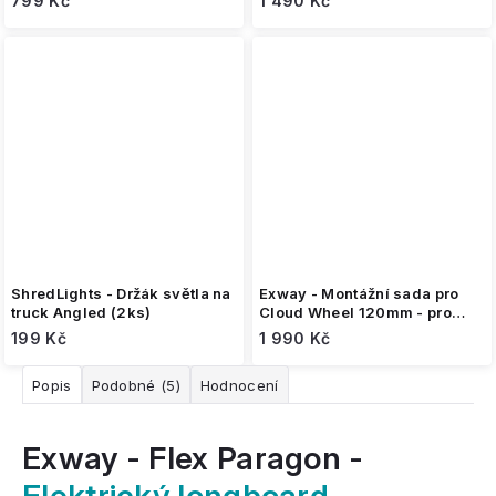
799 Kč
1 490 Kč
ShredLights - Držák světla na
Exway - Montážní sada pro
truck Angled (2ks)
Cloud Wheel 120mm - pro
Atlas 2WD 44T
199 Kč
1 990 Kč
Popis
Podobné (5)
Hodnocení
Exway - Flex Paragon -