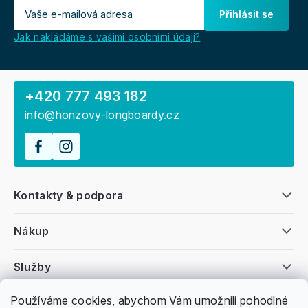
Přihlásit se
Jak nakládáme s vašimi osobními údaji?
+420 777 493 182
info@honzovy-longboardy.cz
Kontakty & podpora
Nákup
Služby
Používáme cookies, abychom Vám umožnili pohodlné
Všeobecné informace