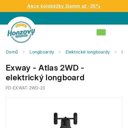
Přejít
Akce koloběžky Slamm až -35%
na
obsah
Nákupní
košík
Domů
Longboardy
Elektrické longboardy
Kom
Exway - Atlas 2WD -
elektrický longboard
PD-EXWAT-2WD-23