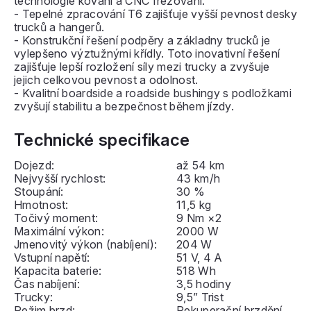
technologie kování a CNC frézování.
- Tepelné zpracování T6 zajišťuje vyšší pevnost desky
trucků a hangerů.
- Konstrukční řešení podpěry a základny trucků je
vylepšeno výztužnými křídly. Toto inovativní řešení
zajišťuje lepší rozložení síly mezi trucky a zvyšuje
jejich celkovou pevnost a odolnost.
- Kvalitní boardside a roadside bushingy s podložkami
zvyšují stabilitu a bezpečnost během jízdy.
Technické specifikace
Dojezd:
až 54 km
Nejvyšší rychlost:
43 km/h
Stoupání:
30 %
Hmotnost:
11,5 kg
Točivý moment:
9 Nm ×2
Maximální výkon:
2000 W
Jmenovitý výkon (nabíjení):
204 W
Vstupní napětí:
51 V, 4 A
Kapacita baterie:
518 Wh
Čas nabíjení:
3,5 hodiny
Trucky:
9,5” Trist
Režim brzd:
Rekuperační brzdění