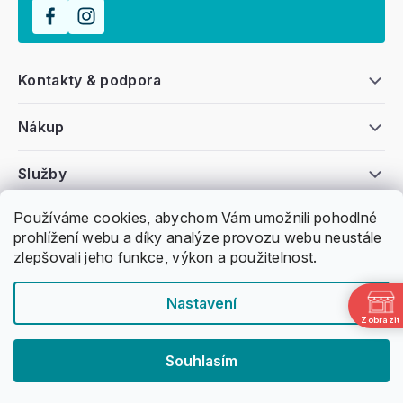
Kontakty & podpora
Nákup
Služby
Používáme cookies, abychom Vám umožnili pohodlné
Všeobecné informace
prohlížení webu a díky analýze provozu webu neustále
zlepšovali jeho funkce, výkon a použitelnost.
Nastavení
Zobrazit
Copyright 2011 -
2026
Honzovy Longboardy
Souhlasím
Nakódoval Pavel Kuneš
Vytvořil Shoptet