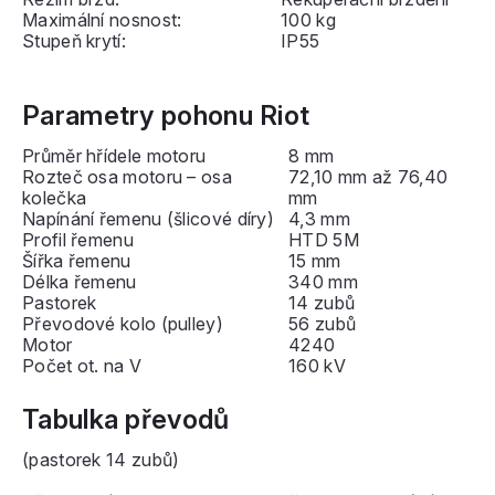
Maximální nosnost:
100 kg
Stupeň krytí:
IP55
Parametry pohonu Riot
Průměr hřídele motoru
8 mm
Rozteč osa motoru – osa
72,10 mm až 76,40
kolečka
mm
Napínání řemenu (šlicové díry)
4,3 mm
Profil řemenu
HTD 5M
Šířka řemenu
15 mm
Délka řemenu
340 mm
Pastorek
14 zubů
Převodové kolo (pulley)
56 zubů
Motor
4240
Počet ot. na V
160 kV
Tabulka převodů
(pastorek 14 zubů)