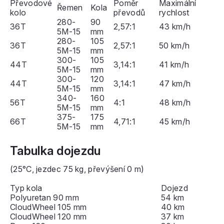
Převodové
Poměr
Maximální
Řemen
Kola
kolo
převodů
rychlost
280-
90
36T
2,57:1
43 km/h
5M-15
mm
280-
105
36T
2,57:1
50 km/h
5M-15
mm
300-
105
44T
3,14:1
41 km/h
5M-15
mm
300-
120
44T
3,14:1
47 km/h
5M-15
mm
340-
160
56T
4:1
48 km/h
5M-15
mm
375-
175
66T
4,71:1
45 km/h
5M-15
mm
Tabulka dojezdu
(25°C, jezdec 75 kg, převýšení 0 m)
Typ kola
Dojezd
Polyuretan 90 mm
54 km
CloudWheel 105 mm
40 km
CloudWheel 120 mm
37 km