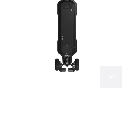
–23 %