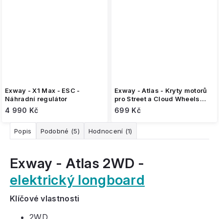
Exway - X1 Max - ESC -
Exway - Atlas - Kryty motorů
Náhradní regulátor
pro Street a Cloud Wheels
kola 2 ks
4 990 Kč
699 Kč
Popis
Podobné (5)
Hodnocení (1)
Exway - Atlas 2WD -
elektrický longboard
Klíčové vlastnosti
2WD