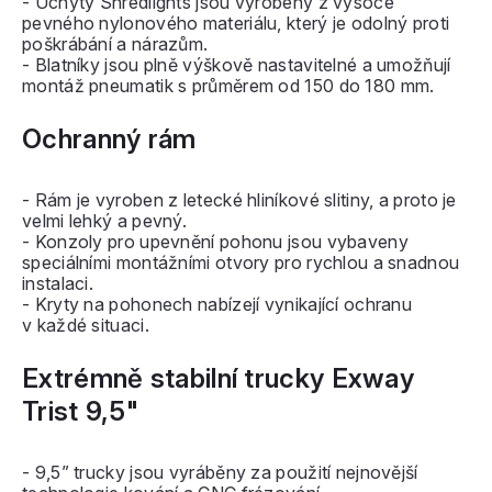
- Úchyty Shredlights jsou vyrobeny z vysoce
pevného nylonového materiálu, který je odolný proti
poškrábání a nárazům.
- Blatníky jsou plně výškově nastavitelné a umožňují
montáž pneumatik s průměrem od 150 do 180 mm.
Ochranný rám
- Rám je vyroben z letecké hliníkové slitiny, a proto je
velmi lehký a pevný.
- Konzoly pro upevnění pohonu jsou vybaveny
speciálními montážními otvory pro rychlou a snadnou
instalaci.
- Kryty na pohonech nabízejí vynikající ochranu
v každé situaci.
Extrémně stabilní trucky Exway
Trist 9,5"
- 9,5” trucky jsou vyráběny za použití nejnovější