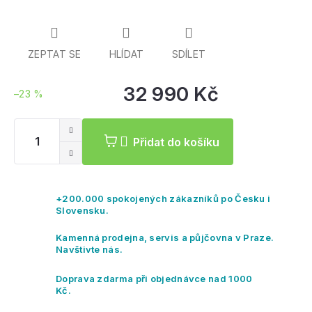
díly a další skvělé vychytávky.
ZEPTAT SE
HLÍDAT
SDÍLET
32 990 Kč
–23 %
Mě
ce
Přidat do košíku
+200.000 spokojených zákazníků po Česku i
Slovensku.
Kamenná prodejna, servis a půjčovna v Praze.
Navštivte nás.
Doprava zdarma při objednávce nad 1000
Kč.