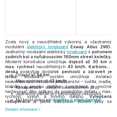
Zcela nový a neuvěřitelně výkonný a všestranný
modulární
elektrický longboard
Exway Atlas 2WD
.
Jedinečný modulární elektrický
longboard
s
pohonem
zadních kol a
nafukovacími 160mm street kolečky
.
Moderní konstrukce umožňuje
dojezd až 30 km
a
max. rychlost
neuvěřitelných
43 km/h
.
Karbonová
deska
poskytuje dostatek
pevnosti a zároveň je
Dojezd až
54 km
lehká
. Modulární systém umožňuje instalaci
Max. rychlost až
43 km/h
neuvěřitelného množství příslušenství – světla, madla,
blatníky a mnoho dalšího. Longboard je možné
Rekuperace
- dobíjení baterie během jízdy
nastavovat díky aplikaci do posledního detailu – max.
Jedinečný parťák pro každodenní cestování.
rychlost, výkon a mnoho dalšího.
Vylepšená
Možnost dokoupit
doplňky a příslušenství
rekuperace
je jasná záležitost. Během jízdy se
baterie díky
rekuperaci
dobíjí během brzdění. Na
Detailní informace
prkno se vyrábí
velké množství doplňků a
příslušenství
– velká terénní kolečka, světla, náhradní