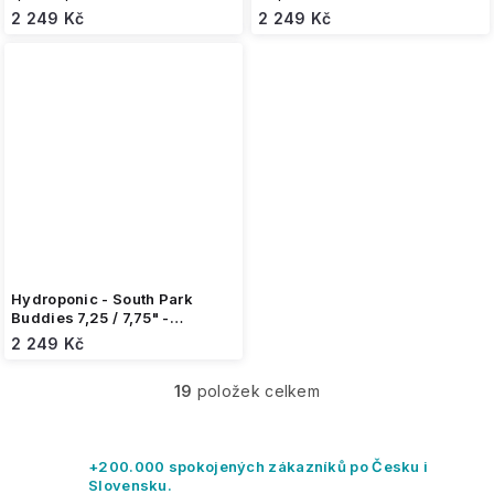
2 249 Kč
2 249 Kč
Hydroponic - South Park
Buddies 7,25 / 7,75" -
skateboard
2 249 Kč
19
položek celkem
O
v
l
á
+200.000 spokojených zákazníků po Česku i
d
Slovensku.