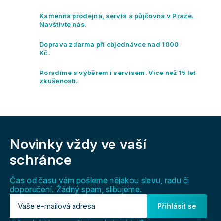
a
c
Kamenná prodejna, servis a půjčovna v Praze.
í
Navštivte nás.
p
r
Doprava zdarma při objednávce nad 1000
v
Kč.
k
y
Poradíme s výběrem i servisem. Více než 15 let
v
zkušeností.
ý
p
i
s
Z
u
á
Novinky vždy
ve vaší
p
a
schránce
t
í
Čas od času vám pošleme nějakou slevu, radu či
doporučení. Žádný spam, slibujeme.
Přihlásit se