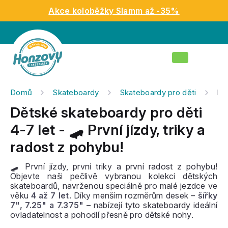
Přejít
Akce koloběžky Slamm až -35%
na
obsah
Nákupní
košík
Domů
Skateboardy
Skateboardy pro děti
Dět
Dětské skateboardy pro děti
4-7 let - 🛹 První jízdy, triky a
radost z pohybu!
🛹 První jízdy, první triky a první radost z pohybu!
Objevte naši pečlivě vybranou kolekci dětských
skateboardů, navrženou speciálně pro malé jezdce ve
věku
4 až 7 let
. Díky menším rozměrům desek –
šířky
7", 7.25" a 7.375"
– nabízejí tyto skateboardy ideální
ovladatelnost a pohodlí přesně pro dětské nohy.