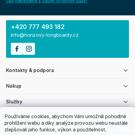
Jak nakládáme s vašimi osobními údaji?
+420 777 493 182
info@honzovy-longboardy.cz
Kontakty & podpora
Nákup
Služby
Používáme cookies, abychom Vám umožnili pohodlné
Všeobecné informace
prohlížení webu a díky analýze provozu webu neustále
zlepšovali jeho funkce, výkon a použitelnost.