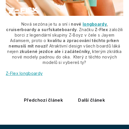
Nová sezóna je tu a sní i
nové
longboardy
,
cruiserboardy a surfskateboardy
. Značku
Z-Flex
založili
borci z legendární skupiny Z-Boyz v čele s Jayem
Adamsem, proto o
kvalitu a zpracování těchto prken
nemusíš mít nouzi!
Atraktivní design všech boardů láká
nejen
zkušené jezdce ale i začátečníky,
kterým zkrátka
nové modely padnou do oka. Který z těchto nových
modelů si vybereš ty?
Z-Flex longboardy
Předchozí článek
Další článek
Z