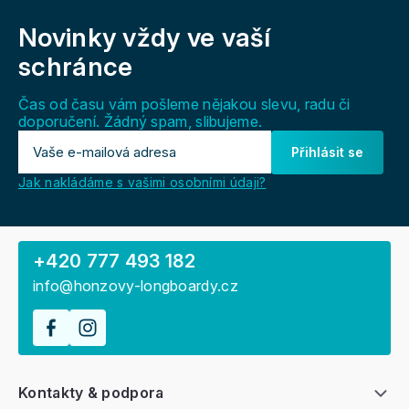
á
Novinky vždy
ve vaší
p
a
schránce
t
í
Čas od času vám pošleme nějakou slevu, radu či
doporučení. Žádný spam, slibujeme.
Přihlásit se
Jak nakládáme s vašimi osobními údaji?
+420 777 493 182
info@honzovy-longboardy.cz
Kontakty & podpora