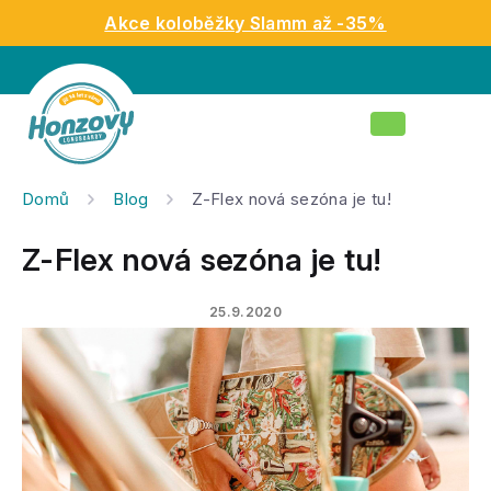
Přejít
Akce koloběžky Slamm až -35%
na
obsah
Nákupní
košík
Domů
Blog
Z-Flex nová sezóna je tu!
Z-Flex nová sezóna je tu!
25.9.2020