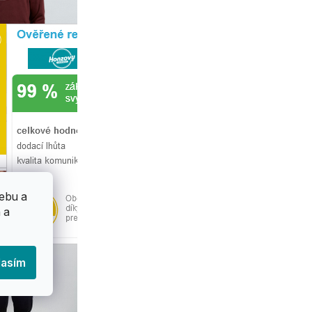
ebu a
 a
lasím