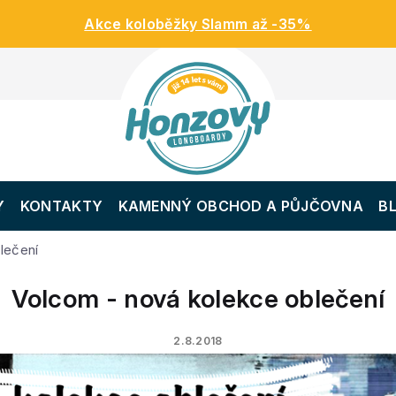
Akce koloběžky Slamm až -35%
Y
KONTAKTY
KAMENNÝ OBCHOD A PŮJČOVNA
B
lečení
Volcom - nová kolekce oblečení
2.8.2018