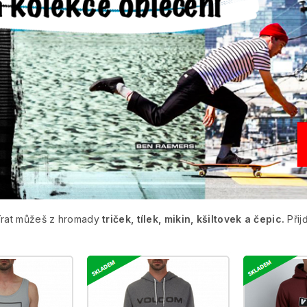
bírat můžeš z hromady
triček, tílek, mikin, kšiltovek a čepic.
Přij