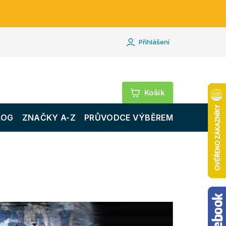
Přihlášení
Nákupní
košík
LOG
ZNAČKY A-Z
PRŮVODCE VÝBĚREM