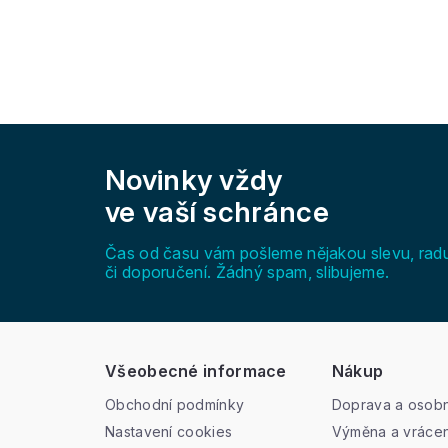
Z
á
Novinky vždy
p
a
ve vaší schránce
t
í
Čas od času vám pošleme nějakou slevu, rad
či doporučení. Žádný spam, slibujeme.
Všeobecné informace
Nákup
Obchodní podmínky
Doprava a osobn
Nastavení cookies
Výměna a vrácen