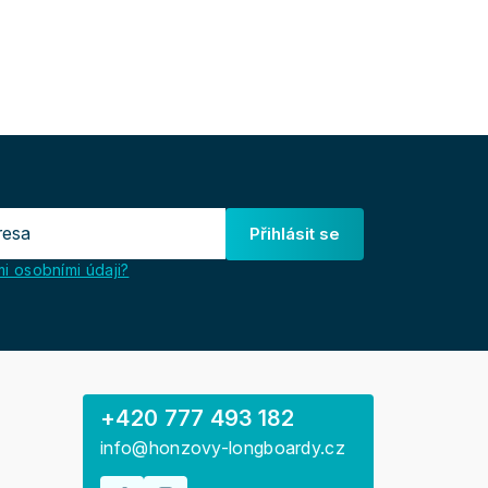
Přihlásit se
i osobními údaji?
+420 777 493 182
info@honzovy-longboardy.cz