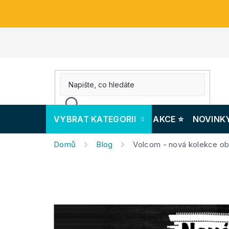
Přejít
na
obsah
VYBRAT KATEGORII
AKCE ⭐️
NOVINK
Domů
Blog
Volcom - nová kolekce ob