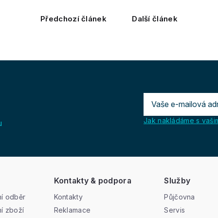
Předchozí článek
Další článek
Jak nakládáme s vašim
u
Kontakty & podpora
Služby
í odběr
Kontakty
Půjčovna
í zboží
Reklamace
Servis