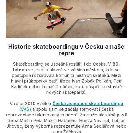
Historie skateboardingu v Česku a naše
repre
Skateboarding se úspěšně rozšířil i do Česka. V
80.
letech
se jezdilo hlavně ve větších městech, kde se
postupně rozšiřovala komunita místních skaťáků. Mezi
hlavní průkopníky patřil třeba Ivan Zobák Pelikán, Petr
Karlíček nebo Tomáš Potůček, kteří přispěli ke stavbě
nových skateparků.
V roce
2010
vznikla
Česká asociace skateboardingu
(ČAS)
a spolu s tím se začala formovat i česká
reprezentace talentovaných riderů. Za muže aktuálně jezdí
třeba Martin Pek, Maxim Habanec, Honza Navrátil, Tobiáš
Jírovec, ženy výborně reprezentuje Anna Sedlářová nebo
Laura Žáčková.