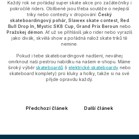
Každý rok se pořádají super skate akce pro začátečníky i
pokročilé riders. Oblíbené jsou třeba soutěže o nejlepší
triky nebo contesty v dropování:
Český
skateboardingový pohár, Slawex skate contest, Red
Bull Drop In, Mystic SK8 Cup, Grand Prix Beroun
nebo
Pražskej démon
. Ať už se přihlásíš jako rider nebo vyrazíš
jako divák, skvělá show a pořádná nálož skate triků tě
nemine.
Pokud i tebe skateboardingové nadšení, neváhej
omrknout naši pestrou nabídku na našem e-shopu. Máme
široký výběr
skateboardů
(i
elektrické skateboardy
nebo
skateboard komplety) pro kluky a holky, takže si na své
přijde opravdu každý.
Předchozí článek
Další článek
Z