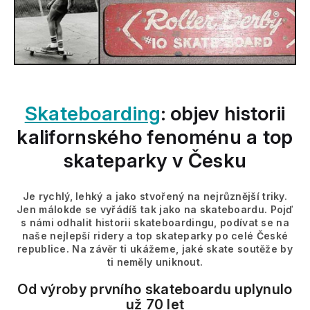
Skateboarding
: objev historii
kalifornského fenoménu a top
skateparky v Česku
Je rychlý, lehký a jako stvořený na nejrůznější triky.
Jen málokde se vyřádíš tak jako na skateboardu. Pojď
s námi odhalit historii skateboardingu, podívat se na
naše nejlepší ridery a top skateparky po celé České
republice. Na závěr ti ukážeme, jaké skate soutěže by
ti neměly uniknout.
Od výroby prvního skateboardu uplynulo
už 70 le
t