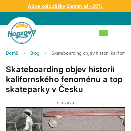
Přejít
Akce koloběžky Slamm až -35%
na
obsah
Nákupní
košík
Domů
Blog
Skateboarding objev historii kalifor
Skateboarding objev historii
kalifornského fenoménu a top
skateparky v Česku
9.8.2023