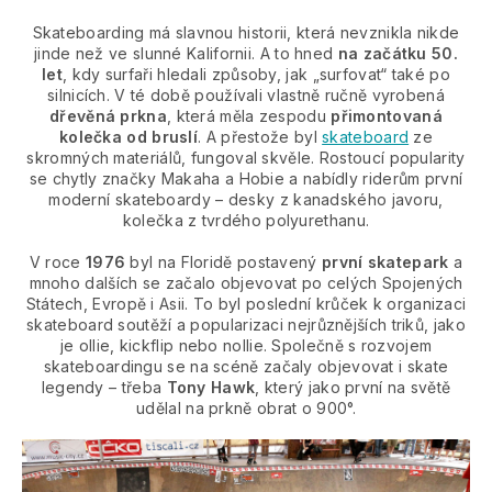
Skateboarding má slavnou historii, která nevznikla nikde
jinde než ve slunné Kalifornii. A to hned
na začátku 50.
let
, kdy surfaři hledali způsoby, jak „surfovat“ také po
silnicích. V té době používali vlastně ručně vyrobená
dřevěná prkna
, která měla zespodu
přimontovaná
kolečka od bruslí
. A přestože byl
skateboard
ze
skromných materiálů, fungoval skvěle. Rostoucí popularity
se chytly značky Makaha a Hobie a nabídly riderům první
moderní skateboardy – desky z kanadského javoru,
kolečka z tvrdého polyurethanu.
V roce
1976
byl na Floridě postavený
první skatepark
a
mnoho dalších se začalo objevovat po celých Spojených
Státech, Evropě i Asii. To byl poslední krůček k organizaci
skateboard soutěží a popularizaci nejrůznějších triků, jako
je ollie, kickflip nebo nollie. Společně s rozvojem
skateboardingu se na scéně začaly objevovat i skate
legendy – třeba
Tony Hawk
, který jako první na světě
udělal na prkně obrat o 900°.