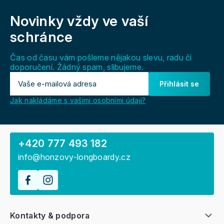
á
Novinky vždy
ve vaší
p
a
schránce
t
í
Čas od času vám pošleme nějakou slevu, radu či
doporučení. Žádný spam, slibujeme.
Přihlásit se
Jak nakládáme s vašimi osobními údaji?
+420 777 493 182
info@honzovy-longboardy.cz
Kontakty & podpora