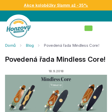
Přejít
Akce koloběžky Slamm až -35%
na
obsah
Nákupní
košík
Domů
Blog
Povedená řada Mindless Core!
Povedená řada Mindless Core!
18.9.2018