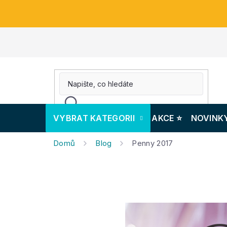
Přejít
na
obsah
VYBRAT KATEGORII
AKCE ⭐️
NOVINK
Domů
Blog
Penny 2017