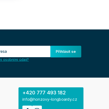
Přihlásit se
i osobními údaji?
+420 777 493 182
info@honzovy-longboardy.cz