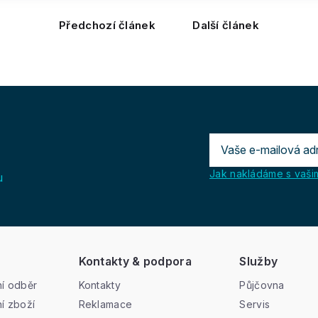
Předchozí článek
Další článek
Jak nakládáme s vašim
u
Kontakty & podpora
Služby
í odběr
Kontakty
Půjčovna
í zboží
Reklamace
Servis