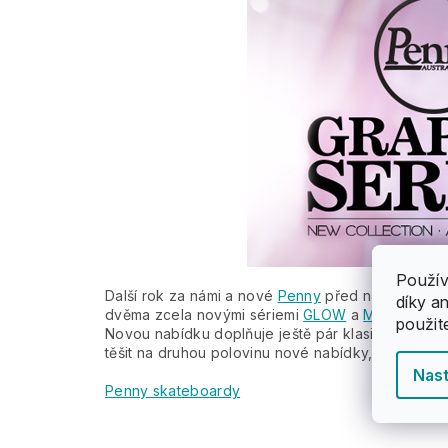
Použív
Další rok za námi a nové
Penny
před námi! Tenhle
díky a
dvěma zcela novými sériemi
GLOW
a
METALIC
. N
použit
Novou nabídku doplňuje ještě pár klasických bar
těšit na druhou polovinu nové nabídky, protože to
Nast
Penny skateboardy