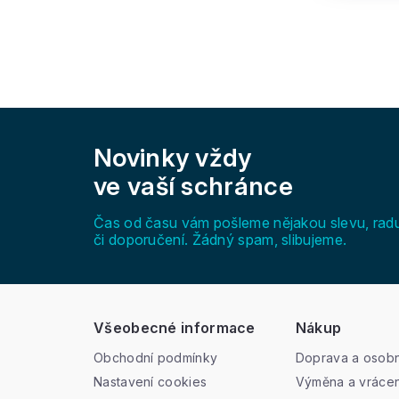
Z
á
Novinky vždy
p
a
ve vaší schránce
t
í
Čas od času vám pošleme nějakou slevu, rad
či doporučení. Žádný spam, slibujeme.
Všeobecné informace
Nákup
Obchodní podmínky
Doprava a osobn
Nastavení cookies
Výměna a vrácen