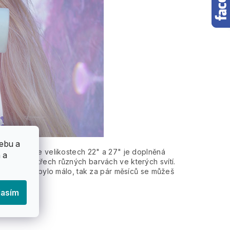
ebu a
h modelů ve velikostech 22" a 27" je doplněná
 a
ikostech a třech různých barvách ve kterých svítí.
aby toho nebylo málo, tak za pár měsíců se můžeš
lasím