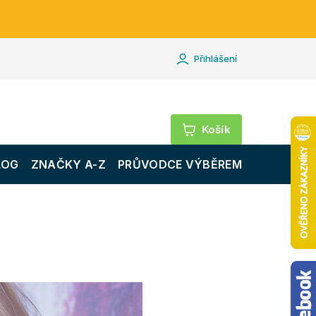
Přihlášení
Nákupní
košík
LOG
ZNAČKY A-Z
PRŮVODCE VÝBĚREM