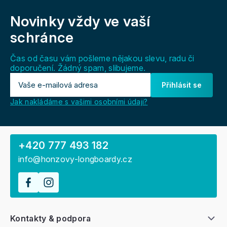
á
Novinky vždy
ve vaší
p
a
schránce
t
í
Čas od času vám pošleme nějakou slevu, radu či
doporučení. Žádný spam, slibujeme.
Přihlásit se
Jak nakládáme s vašimi osobními údaji?
+420 777 493 182
info@honzovy-longboardy.cz
Kontakty & podpora