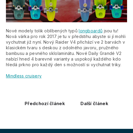
Nové modely tolik oblíbených typů
longboardů
jsou tu!
Nová várka pro rok 2017 je tu v předstihu abyste si jí mohli
vychutnat již nyní. Nový Raider V4 přichází ve 2 barvách v
klasickém tvaru s deskou z odolného javoru, pružného
bambusu a pevného sklolaminátu. Nové Daily Grandé V2
nabízí hned 4 barevné varianty a uspokojí každého kdo
hledá prkno pro každý den s možností si vychutnat triky.
Mindless cruisery
Předchozí článek
Další článek
Z