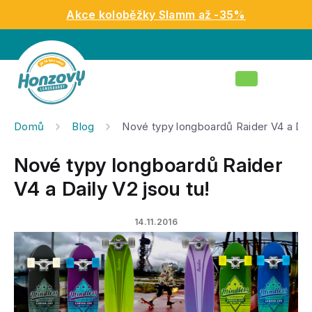
Přejít
Akce koloběžky Slamm až -35%
na
obsah
Nákupní
košík
Domů
Blog
Nové typy longboardů Raider V4 a Dail
Nové typy longboardů Raider
V4 a Daily V2 jsou tu!
14.11.2016