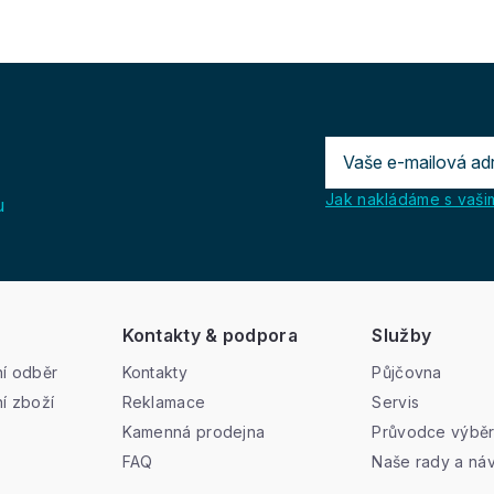
Jak nakládáme s vašim
u
Kontakty & podpora
Služby
í odběr
Kontakty
Půjčovna
í zboží
Reklamace
Servis
Kamenná prodejna
Průvodce výbě
FAQ
Naše rady a ná