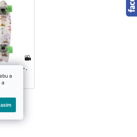
ebu a
 a
lasím