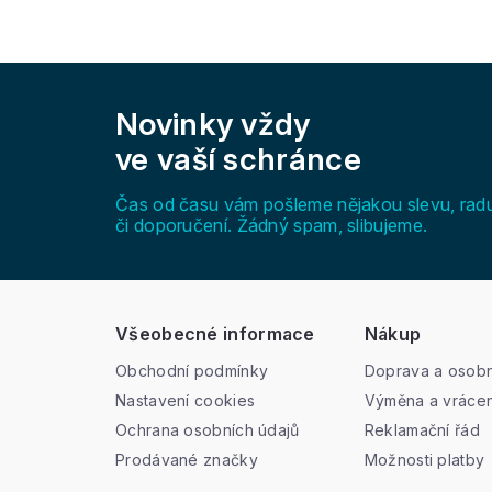
Z
á
Novinky vždy
p
a
ve vaší schránce
t
í
Čas od času vám pošleme nějakou slevu, rad
či doporučení. Žádný spam, slibujeme.
Všeobecné informace
Nákup
Obchodní podmínky
Doprava a osobn
Nastavení cookies
Výměna a vrácen
Ochrana osobních údajů
Reklamační řád
Prodávané značky
Možnosti platby