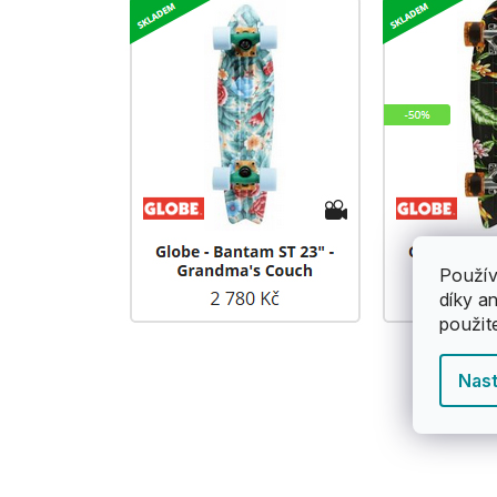
Použív
díky a
použit
Nast