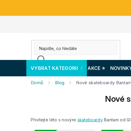
Přejít
na
obsah
VYBRAT KATEGORII
AKCE ⭐️
NOVINK
Domů
Blog
Nové skateboardy Bantam 
Nové s
Přivítejte léto s novými
skateboardy
Bantam od Glo