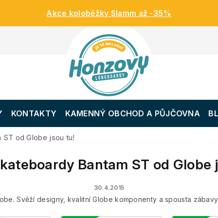
Akce koloběžky Slamm až -35%
Y
KONTAKTY
KAMENNÝ OBCHOD A PŮJČOVNA
B
ST od Globe jsou tu!
kateboardy Bantam ST od Globe j
30.4.2015
be. Svěží designy, kvalitní Globe komponenty a spousta zábavy 