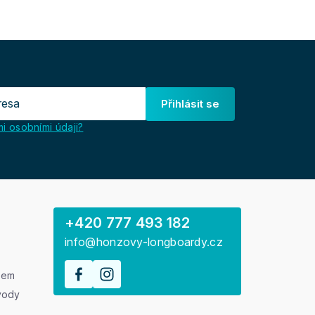
Přihlásit se
i osobními údaji?
+420 777 493 182
info@honzovy-longboardy.cz
rem
vody