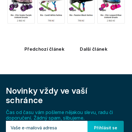
Předchozí článek
Další článek
Z
á
Novinky vždy
ve vaší
p
a
schránce
t
í
Čas od času vám pošleme nějakou slevu, radu či
doporučení. Žádný spam, slibujeme.
Přihlásit se