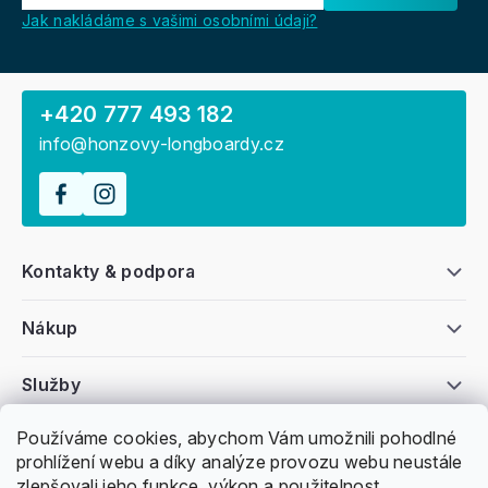
Jak nakládáme s vašimi osobními údaji?
+420 777 493 182
info@honzovy-longboardy.cz
Kontakty & podpora
Nákup
Služby
Používáme cookies, abychom Vám umožnili pohodlné
Všeobecné informace
prohlížení webu a díky analýze provozu webu neustále
zlepšovali jeho funkce, výkon a použitelnost.