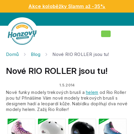
Přejít
Akce koloběžky Slamm až -35%
na
obsah
Nákupní
košík
Domů
Blog
Nové RIO ROLLER jsou tu!
Nové RIO ROLLER jsou tu!
1.5.2014
Nové funky modely trekových bruslí a
helem
od Rio Roller
jsou tu! Přinášíme Vám nové modely trekových bruslí s
designem hadí a leopardí kůže. Nabídku doplňují dva nové
modely helem. Zažij Rio Roller!