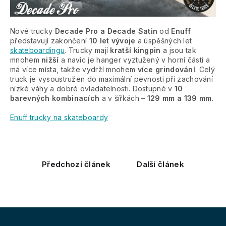
Nové trucky
Decade Pro a Decade S
atin
od
Enuff
představují zakončení
10 let vývoje
a úspěšných let
skateboardingu
. Trucky mají
kratší kingpin
a jsou tak
mnohem
nižší
a navíc je hanger vyztužený v horní části a
má více místa, takže vydrží mnohem
více grindování
. Celý
truck je vysoustružen do maximální pevnosti při zachování
nízké váhy a dobré ovladatelnosti. Dostupné v
10
barevných kombinacích
a v šířkách –
129 mm a 139 mm.
Enuff trucky na skateboardy
Předchozí článek
Další článek
Z
á