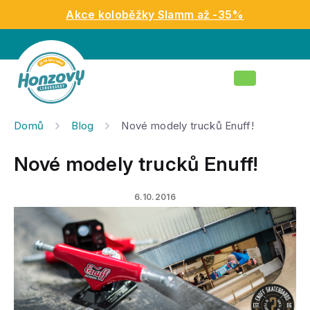
Přejít
Akce koloběžky Slamm až -35%
na
obsah
Nákupní
košík
Domů
Blog
Nové modely trucků Enuff!
Nové modely trucků Enuff!
6.10.2016