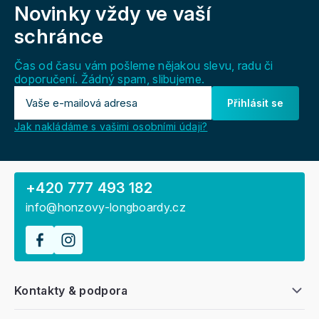
Novinky vždy
ve vaší
p
a
schránce
t
í
Čas od času vám pošleme nějakou slevu, radu či
doporučení. Žádný spam, slibujeme.
Přihlásit se
Jak nakládáme s vašimi osobními údaji?
+420 777 493 182
info@honzovy-longboardy.cz
Kontakty & podpora