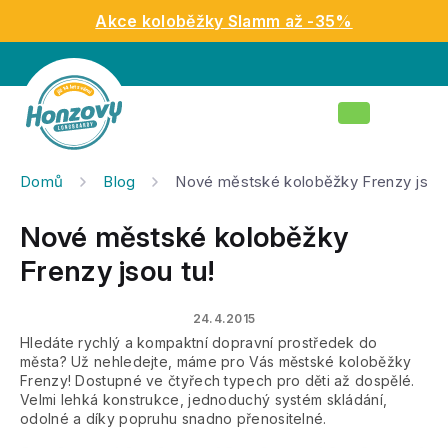
Přejít
Akce koloběžky Slamm až -35%
na
obsah
Nákupní
košík
Domů
Blog
Nové městské koloběžky Frenzy jsou 
Nové městské koloběžky
Frenzy jsou tu!
24.4.2015
Hledáte rychlý a kompaktní dopravní prostředek do
města? Už nehledejte, máme pro Vás městské koloběžky
Frenzy! Dostupné ve čtyřech typech pro děti až dospělé.
Velmi lehká konstrukce, jednoduchý systém skládání,
odolné a díky popruhu snadno přenositelné.