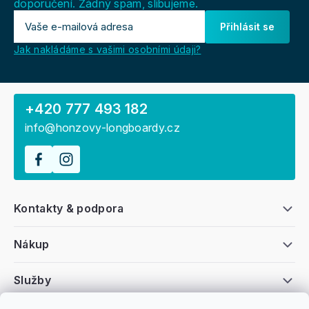
doporučení. Žádný spam, slibujeme.
Přihlásit se
Jak nakládáme s vašimi osobními údaji?
+420 777 493 182
info@honzovy-longboardy.cz
Kontakty & podpora
Nákup
Služby