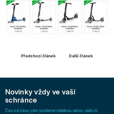
Předchozí článek
Další článek
Z
á
Novinky vždy
ve vaší
p
a
schránce
t
í
Čas od času vám pošleme nějakou slevu, radu či