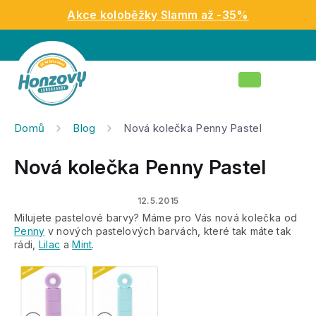
Přejít
Akce koloběžky Slamm až -35%
na
obsah
Nákupní
košík
Domů
Blog
Nová kolečka Penny Pastel
Nová kolečka Penny Pastel
12.5.2015
Milujete pastelové barvy? Máme pro Vás nová kolečka od
Penny
v nových pastelových barvách, které tak máte tak
rádi,
Lilac
a
Mint
.