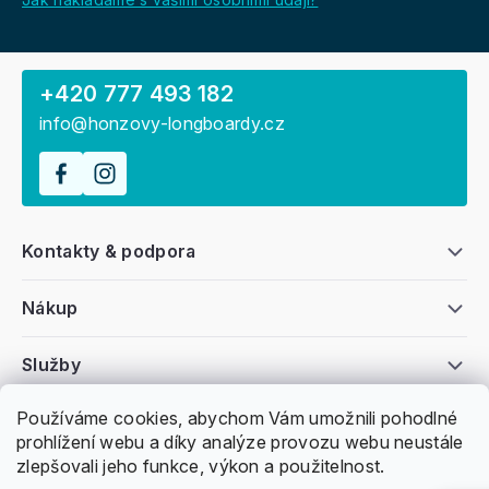
+420 777 493 182
info@honzovy-longboardy.cz
Kontakty & podpora
Nákup
Služby
Používáme cookies, abychom Vám umožnili pohodlné
Všeobecné informace
prohlížení webu a díky analýze provozu webu neustále
zlepšovali jeho funkce, výkon a použitelnost.