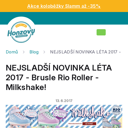
Přejít
Akce koloběžky Slamm až -35%
na
obsah
Nákupní
košík
Domů
Blog
NEJSLADŠÍ NOVINKA LÉTA 2017 - Brusl
NEJSLADŠÍ NOVINKA LÉTA
2017 - Brusle Rio Roller -
Milkshake!
13.6.2017