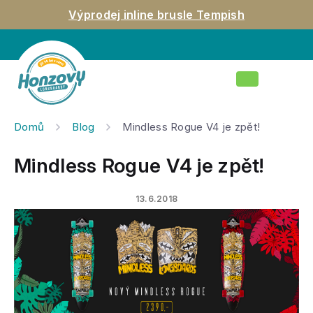
Přejít
Výprodej inline brusle Tempish
na
obsah
Nákupní
košík
Domů
Blog
Mindless Rogue V4 je zpět!
Mindless Rogue V4 je zpět!
13.6.2018