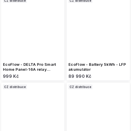
CZ distribuce
CZ distribuce
EcoFlow - DELTA Pro Smart
EcoFlow - Battery 5kWh - LFP
Home Panel-16A relay
akumulátor
module
999 Kč
89 990 Kč
CZ distribuce
CZ distribuce