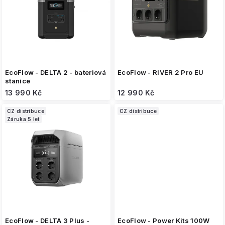
s
p
r
o
d
u
k
EcoFlow - DELTA 2 - bateriová
EcoFlow - RIVER 2 Pro EU
t
stanice
ů
13 990 Kč
12 990 Kč
CZ distribuce
CZ distribuce
Záruka 5 let
EcoFlow - DELTA 3 Plus -
EcoFlow - Power Kits 100W