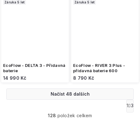
Záruka 5 let
Záruka 5 let
EcoFlow - DELTA 3 - Přídavná
EcoFlow - RIVER 3 Plus -
baterie
přídavná baterie 600
14 990 Kč
8 790 Kč
Načíst 48 dalších
O
1
3
S
v
t
128
položek celkem
l
r
á
á
n
d
k
a
o