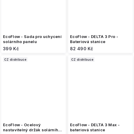
EcoFlow - Sada pro uchycení
EcoFlow - DELTA 3 Pro -
solárního panelu
Bateriová stanice
399 Kč
82 490 Kč
CZ distribuce
CZ distribuce
EcoFlow - Ocelový
EcoFlow - DELTA 3 Max -
nastavitelný držák solárního
bateriová stanice