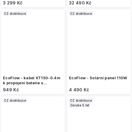
panelu
3 299 Kč
32 490 Kč
CZ distribuce
CZ distribuce
EcoFlow - kabel XT150-0.4m
EcoFlow - Solární panel 110W
k propojení baterie s
Mikroinvertorem
949 Kč
4 490 Kč
CZ distribuce
CZ distribuce
Záruka 5 let