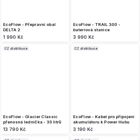
EcoFlow - Přepravní obal
EcoFlow - TRAIL 300 -
DELTA 2
bateriová stanice
1 990 Kč
3 990 Kč
CZ distribuce
CZ distribuce
EcoFlow - Glacier Classic
EcoFlow - Kabel pro připojení
přenosná lednička - 35 litrů
akumulátoru k Power Hubu
13 790 Kč
3 190 Kč