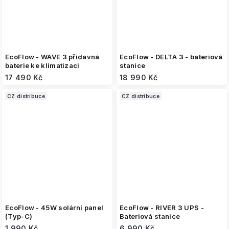
EcoFlow - WAVE 3 přídavná
EcoFlow - DELTA 3 - bateriová
baterie ke klimatizaci
stanice
17 490 Kč
18 990 Kč
CZ distribuce
CZ distribuce
EcoFlow - 45W solární panel
EcoFlow - RIVER 3 UPS -
(Typ-C)
Bateriová stanice
1 990 Kč
6 990 Kč