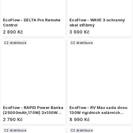
EcoFlow - DELTA Pro Remote
EcoFlow - WAVE 3 ochranný
Control
obal stříbrný
2 890 Kč
3 690 Kč
CZ distribuce
CZ distribuce
EcoFlow - RAPID Power Banka
EcoFlow - RV Max sada dvou
(25000mAh,170W) 2x100W
130W rigidních solárních
vestavěný USB-C kabel -
panelů
2 790 Kč
8 990 Kč
černá
CZ distribuce
CZ distribuce