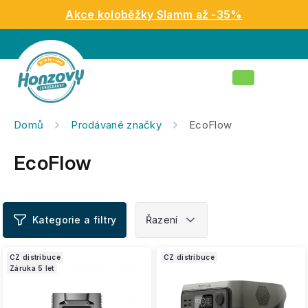
Přejít
Akce koloběžky Slamm až -35%
na
obsah
Nákupní
košík
Domů
Prodávané značky
EcoFlow
EcoFlow
V
CZ distribuce
CZ distribuce
ý
Záruka 5 let
p
i