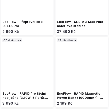
EcoFlow - Přepravní obal
EcoFlow - DELTA 3 Max Plus -
DELTA Pro
bateriová stanice
2 990 Kč
37 490 Kč
CZ distribuce
CZ distribuce
EcoFlow - RAPID Pro Stolní
EcoFlow - RAPID Magnetic
nabíječka (320W, 5 Portů,
Power Bank (10000mAh) -
GaN)
stříbrná
3 990 Kč
2 199 Kč