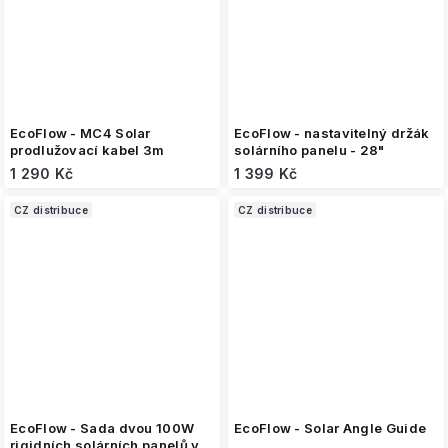
EcoFlow - MC4 Solar
EcoFlow - nastavitelný držák
prodlužovací kabel 3m
solárního panelu - 28"
1 290 Kč
1 399 Kč
CZ distribuce
CZ distribuce
EcoFlow - Sada dvou 100W
EcoFlow - Solar Angle Guide
rigidních solárních panelů vč.