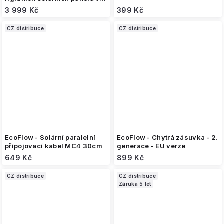
sady pro uchycení
3 999 Kč
399 Kč
CZ distribuce
CZ distribuce
EcoFlow - Solární paralelní
EcoFlow - Chytrá zásuvka - 2.
připojovací kabel MC4 30cm
generace - EU verze
649 Kč
899 Kč
CZ distribuce
CZ distribuce
Záruka 5 let