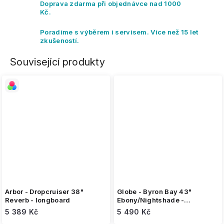
Doprava zdarma při objednávce nad 1000
Kč.
Poradíme s výběrem i servisem. Více než 15 let
zkušeností.
Související produkty
Arbor - Dropcruiser 38"
Globe - Byron Bay 43"
Reverb - longboard
Ebony/Nightshade -
longboard
5 389 Kč
5 490 Kč