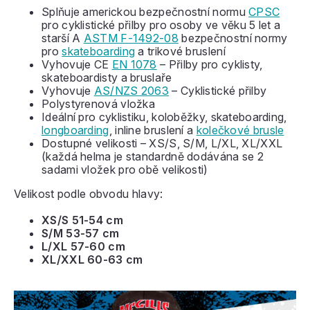
Splňuje americkou bezpečnostní normu
CPSC
pro cyklistické přilby pro osoby ve věku 5 let a
starší A
ASTM F-1492-08
bezpečnostní normy
pro
skateboarding
a trikové bruslení
Vyhovuje CE
EN 1078
– Přilby pro cyklisty,
skateboardisty a bruslaře
Vyhovuje
AS/NZS 2063
– Cyklistické přilby
Polystyrenová vložka
Ideální pro cyklistiku, koloběžky, skateboarding,
longboarding
, inline bruslení a
kolečkové brusle
Dostupné velikosti – XS/S, S/M, L/XL, XL/XXL
(každá helma je standardně dodávána se 2
sadami vložek pro obě velikosti)
Velikost podle obvodu hlavy:
XS/S 51-54 cm
S/M 53-57 cm
L/XL 57-60 cm
XL/XXL 60-63 cm