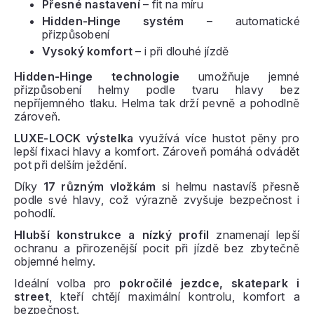
Přesné nastavení
– fit na míru
Hidden-Hinge systém
– automatické
přizpůsobení
Vysoký komfort
– i při dlouhé jízdě
Hidden-Hinge technologie
umožňuje jemné
přizpůsobení helmy podle tvaru hlavy bez
nepříjemného tlaku. Helma tak drží pevně a pohodlně
zároveň.
LUXE-LOCK výstelka
využívá více hustot pěny pro
lepší fixaci hlavy a komfort. Zároveň pomáhá odvádět
pot při delším ježdění.
Díky
17 různým vložkám
si helmu nastavíš přesně
podle své hlavy, což výrazně zvyšuje bezpečnost i
pohodlí.
Hlubší konstrukce a nízký profil
znamenají lepší
ochranu a přirozenější pocit při jízdě bez zbytečně
objemné helmy.
Ideální volba pro
pokročilé jezdce, skatepark i
street
, kteří chtějí maximální kontrolu, komfort a
bezpečnost.