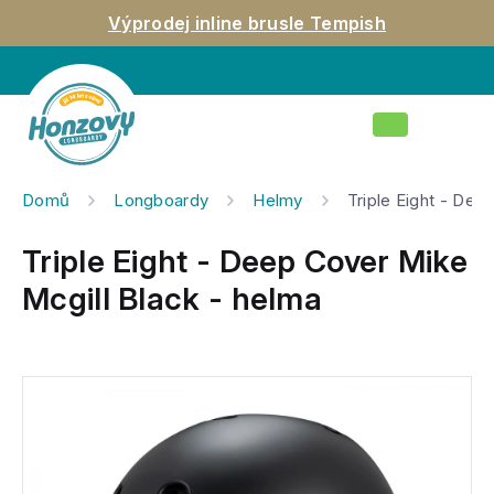
Přejít
Výprodej inline brusle Tempish
na
obsah
Nákupní
košík
Domů
Longboardy
Helmy
Triple Eight - Dee
Triple Eight - Deep Cover Mike
Mcgill Black - helma