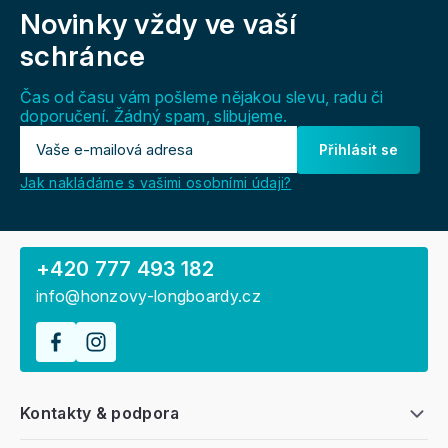
á
Novinky vždy
ve vaší
p
a
schránce
t
í
Čas od času vám pošleme nějakou slevu, radu či
doporučení. Žádný spam, slibujeme.
Přihlásit se
Jak nakládáme s vašimi osobními údaji?
+420 777 493 182
info@honzovy-longboardy.cz
Kontakty & podpora