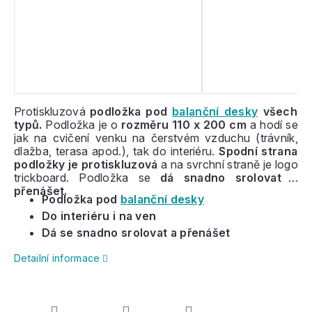
Protiskluzová
podložka pod
balanční desky
všech
typů.
Podložka je o
rozměru 110 x 200 cm
a hodí se
jak na cvičení venku na čerstvém vzduchu (trávník,
dlažba, terasa apod.), tak do interiéru.
Spodní strana
podložky je protiskluzová
a na svrchní straně je logo
trickboard. Podložka se
dá snadno srolovat a
přenášet.
Podložka pod
balanční desky
Do interiéru i na ven
Dá se snadno srolovat a přenášet
Detailní informace