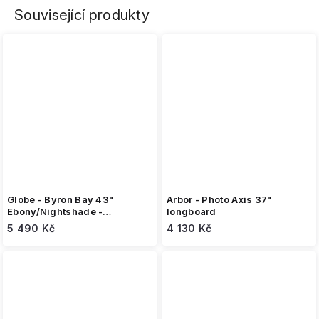
Související produkty
Globe - Byron Bay 43"
Arbor - Photo Axis 37"
Ebony/Nightshade -
longboard
longboard
5 490 Kč
4 130 Kč