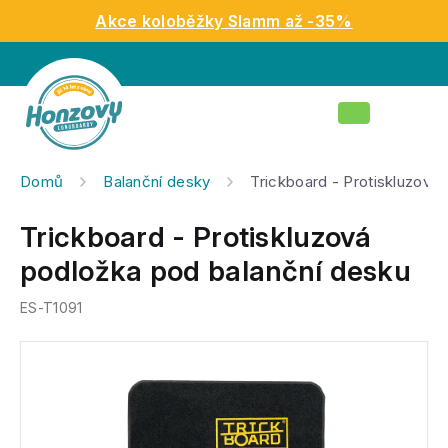
Přejít
Akce koloběžky Slamm až -35%
na
obsah
Nákupní
košík
Domů
Balanční desky
Trickboard - Protiskluzová
Trickboard - Protiskluzová
podložka pod balanční desku
ES-T1091