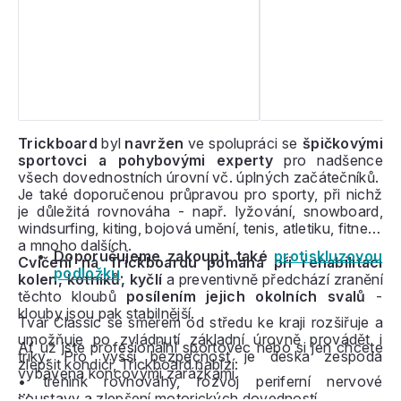
Trickboard
byl
navržen
ve spolupráci se
špičkovými
sportovci a pohybovými experty
pro nadšence
všech dovednostních úrovní vč. úplných začátečníků.
Je také doporučenou průpravou pro sporty, při nichž
je důležitá rovnováha - např. lyžování, snowboard,
windsurfing, kiting, bojová umění, tenis, atletiku, fitness
a mnoho dalších.
Doporučujeme zakoupit také
protiskluzovou
Cvičení na Trickboardu pomáhá při rehabilitaci
podložku
.
kolen, kotníků, kyčlí
a preventivně předchází zranění
těchto kloubů
posílením jejich okolních svalů
-
klouby jsou pak stabilnější.
Tvar Classic se směrem od středu ke kraji rozšiřuje a
umožňuje po zvládnutí základní úrovně provádět i
Ať už jste profesionální sportovec nebo si jen chcete
triky. Pro vyšší bezpečnost je deska zespoda
zlepšit kondici, Trickboard nabízí:
vybavena koncovými zarážkami.
• trénink rovnováhy, rozvoj periferní nervové
soustavy a zlepšení motorických dovedností