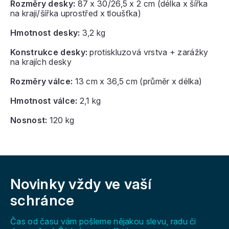
Rozměry desky:
87 x 30/26,5 x 2 cm (délka x šířka
na kraji/šířka uprostřed x tloušťka)
Hmotnost desky:
3,2 kg
Konstrukce desky:
protiskluzová vrstva + zarážky
na krajích desky
Rozměry válce:
13 cm x 36,5 cm (průměr x délka)
Hmotnost válce:
2,1 kg
Nosnost:
120 kg
Z
á
Novinky vždy
ve vaší
p
a
schránce
t
í
Čas od času vám pošleme nějakou slevu, radu či