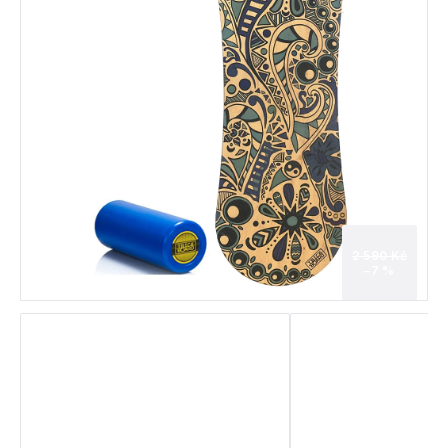
2 590 Kč
–7 %