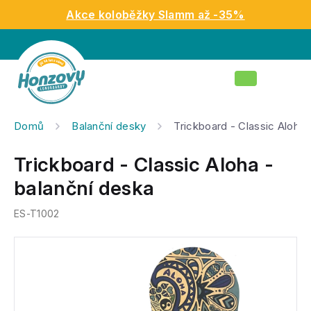
Přejít
Akce koloběžky Slamm až -35%
na
obsah
Nákupní
košík
Domů
Balanční desky
Trickboard - Classic Aloha 
Trickboard - Classic Aloha -
balanční deska
ES-T1002