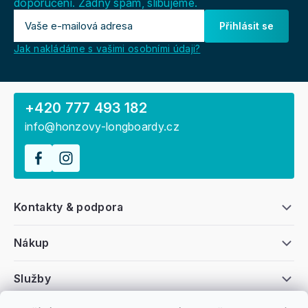
doporučení. Žádný spam, slibujeme.
Přihlásit se
Jak nakládáme s vašimi osobními údaji?
+420 777 493 182
info@honzovy-longboardy.cz
Kontakty & podpora
Nákup
Služby