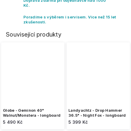
Doprava zdarma při objednávce nad 1000
Kč.
Poradíme s výběrem i servisem. Více než 15 let
zkušeností.
Související produkty
Globe - Geminon 40"
Landyachtz - Drop Hammer
Walnut/Monstera - longboard
36.5" - Night Fox - longboard
5 490 Kč
5 399 Kč