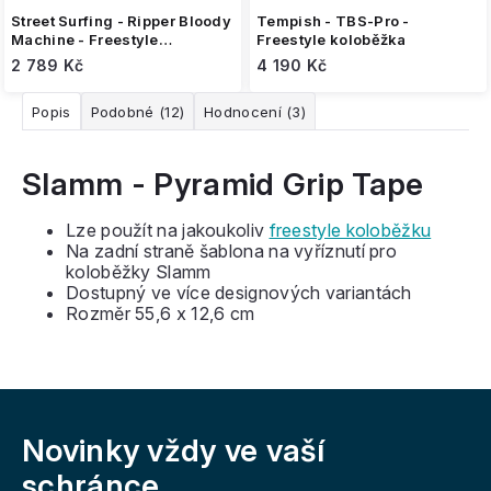
Street Surfing - Ripper Bloody
Tempish - TBS-Pro -
Machine - Freestyle
Freestyle koloběžka
koloběžka
2 789 Kč
4 190 Kč
Popis
Podobné (12)
Hodnocení (3)
Slamm - Pyramid Grip Tape
Lze použít na jakoukoliv
freestyle koloběžku
Na zadní straně šablona na vyříznutí pro
koloběžky Slamm
Dostupný ve více designových variantách
Rozměr 55,6 x 12,6 cm
Z
á
Novinky vždy
ve vaší
p
a
schránce