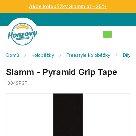
Přejít
Akce koloběžky Slamm až -35%
na
obsah
Nákupní
košík
Domů
Koloběžky
Freestyle koloběžky
Díly n
Slamm - Pyramid Grip Tape
1304SPGT