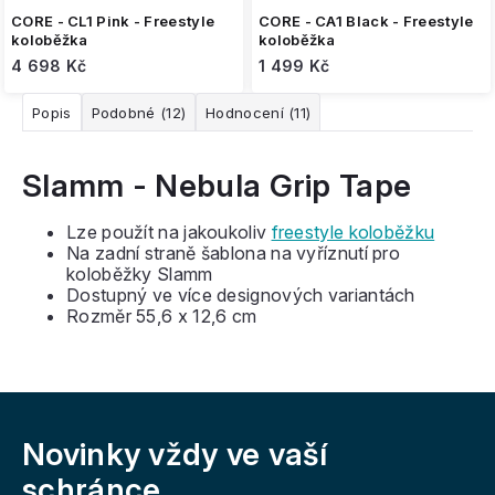
CORE - CL1 Pink - Freestyle
CORE - CA1 Black - Freestyle
koloběžka
koloběžka
4 698 Kč
1 499 Kč
Popis
Podobné (12)
Hodnocení (11)
Slamm - Nebula Grip Tape
Lze použít na jakoukoliv
freestyle koloběžku
Na zadní straně šablona na vyříznutí pro
koloběžky Slamm
Dostupný ve více designových variantách
Rozměr 55,6 x 12,6 cm
Z
á
Novinky vždy
ve vaší
p
a
schránce