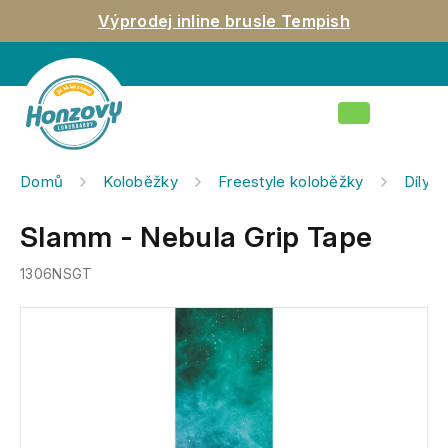
Přejít
Výprodej inline brusle Tempish
na
obsah
Nákupní
košík
Domů
Koloběžky
Freestyle koloběžky
Díly n
Slamm - Nebula Grip Tape
1306NSGT