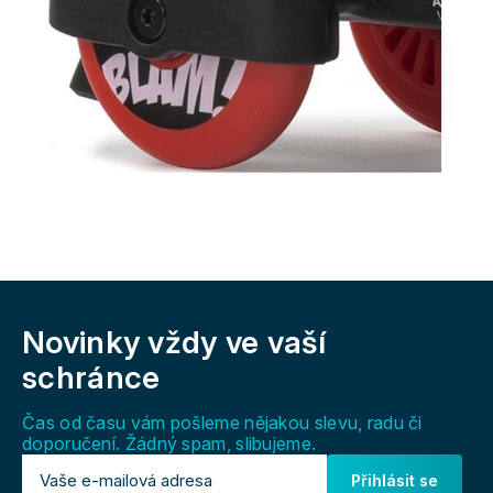
Z
á
Novinky vždy
ve vaší
p
a
schránce
t
í
Čas od času vám pošleme nějakou slevu, radu či
doporučení. Žádný spam, slibujeme.
Přihlásit se