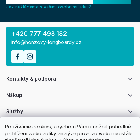
Jak nakládáme s vašimi osobními údaji?
+420 777 493 182
info@honzovy-longboardy.cz
Kontakty & podpora
Nákup
Služby
Používáme cookies, abychom Vám umožnili pohodlné
Všeobecné informace
prohlížení webu a díky analýze provozu webu neustále