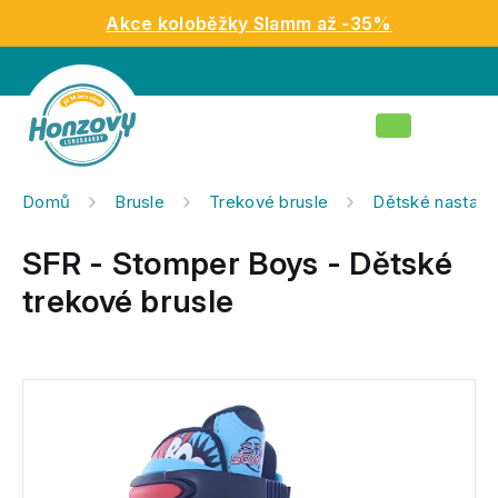
Přejít
Akce koloběžky Slamm až -35%
na
obsah
Nákupní
košík
Domů
Brusle
Trekové brusle
Dětské nastavit
SFR - Stomper Boys - Dětské
trekové brusle