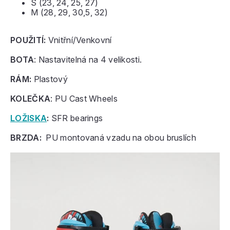
S (23, 24, 25, 27)
M (28, 29, 30,5, 32)
POUŽITÍ:
Vnitřní/Venkovní
BOTA
: Nastavitelná na 4 velikosti.
RÁM:
Plastový
KOLEČKA
: PU Cast Wheels
LOŽISKA
:
SFR bearings
BRZDA:
PU montovaná vzadu na obou bruslích