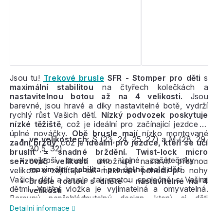
Jsou tu!
Trekové brusle
SFR - Stomper pro děti
s
maximální stabilitou
na čtyřech kolečkách a
nastavitelnou botou až na 4 velikosti.
Jsou
barevné, jsou hravé a díky nastavitelné botě, vydrží
rychlý růst Vašich dětí.
Nízký podvozek poskytuje
nízké těžiště
, což je ideální pro začínající jezdce či
úplné nováčky.
Obě brusle mají
nízko montované
ve velikostech:
S (23, 24, 25, 27) a M (28, 29,
zadní brzdy
, což je
ideální pro jezdce, kteří se učí
30,5, 32)
bruslit = snadné brždění.
Twist-lock micro
nejlepší brusle pro úplné začátečníky -
seřizovač velikostí
umožňuje nastavit přesnou
maximální stabilita i pro úplně malé děti
velikost a zajišťuje tak maximální pohodlí pro nohy
Vašich dětí a brusle tak rostou společně s Vašimi
brusle rostou s dítěte - nastavitelné na 4
dětmi. Vnitřní vložka je vyjímatelná a omyvatelná.
velikosti
Barevný nepřehlédnutelný design, který si děti
zamilují.
Detailní informace