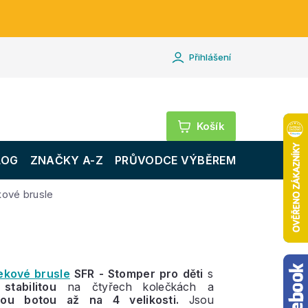
Přihlášení
Nákupní
košík
LOG
ZNAČKY A-Z
PRŮVODCE VÝBĚREM
kové brusle
ekové brusle
SFR - Stomper pro děti
s
stabilitou
na čtyřech kolečkách a
lnou botou až na 4 velikosti.
Jsou