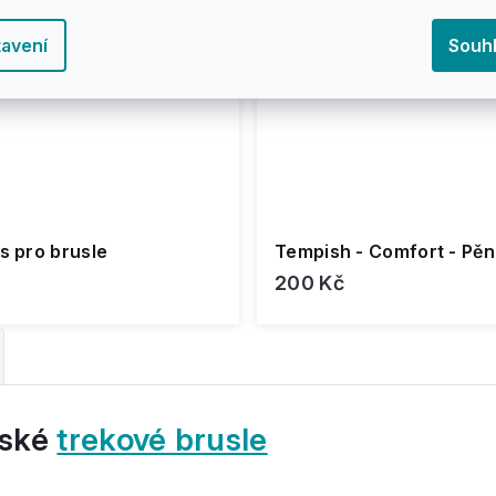
avení
Souh
ks pro brusle
Tempish - Comfort - Pěn
200 Kč
tské
trekové brusle