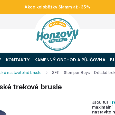
Akce koloběžky Slamm až -35%
Y
KONTAKTY
KAMENNÝ OBCHOD A PŮJČOVNA
B
ské nastavitelné brusle
SFR - Stomper Boys - Dětské tre
ské trekové brusle
Jsou tu!
Tr
maximální 
nastavite