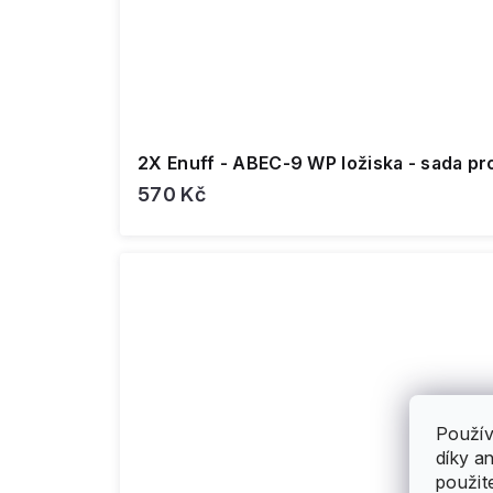
2X Enuff - ABEC-9 WP ložiska - sada pr
570 Kč
Použív
díky a
použit