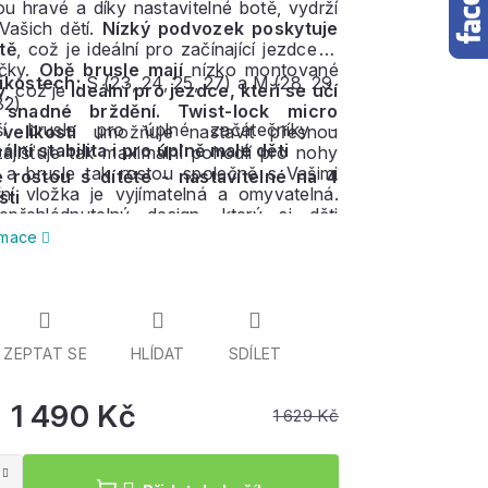
ou hravé a díky nastavitelné botě, vydrží
 Vašich dětí.
Nízký podvozek poskytuje
tě
, což je ideální pro začínající jezdce či
čky.
Obě brusle mají
nízko montované
likostech:
S (23, 24, 25, 27) a M (28, 29,
y
, což je
ideální pro jezdce, kteří se učí
32)
 snadné brždění.
Twist-lock micro
pší brusle pro úplné začátečníky -
velikostí
umožňuje nastavit přesnou
lní stabilita i pro úplně malé děti
zajišťuje tak maximální pohodlí pro nohy
í a brusle tak rostou společně s Vašimi
e rostou s dítěte - nastavitelné na 4
řní vložka je vyjímatelná a omyvatelná.
sti
přehlédnutelný design, který si děti
ormace
ZEPTAT SE
HLÍDAT
SDÍLET
1 490 Kč
1 629 Kč
Měrná
cena: