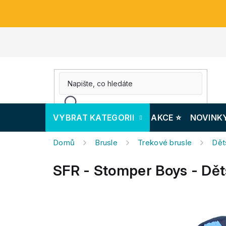
Přejít
na
obsah
VYBRAT KATEGORII
AKCE ⭐️
NOVINK
Domů
Brusle
Trekové brusle
Dět
SFR - Stomper Boys - Dět