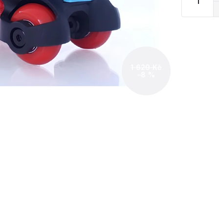
1 629 Kč
–8 %