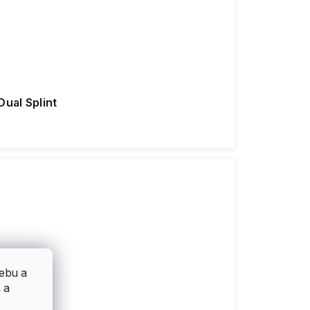
Dual Splint
ebu a
 a