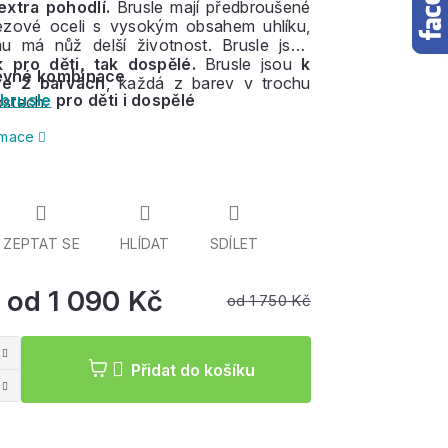
extra pohodlí.
Brusle mají předbroušené
rezové oceli s vysokým obsahem uhlíku,
mu má nůž delší životnost. Brusle jsou
 pro děti, tak dospělé.
Brusle jsou
k
evné kombinace
ve 2 barvách
, každá z barev v trochu
 brusle
pro děti i dospělé
ostech.
ormace
ZEPTAT SE
HLÍDAT
SDÍLET
od
1 090 Kč
od 1 750 Kč
Měrná
cena:
Přidat do košíku