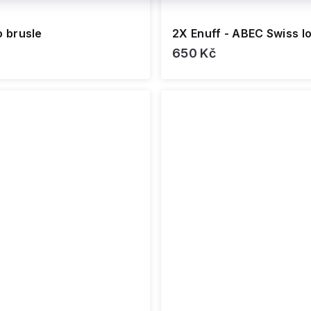
o brusle
2X Enuff - ABEC Swiss lo
650 Kč