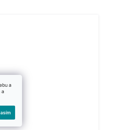
ebu a
 a
lasím