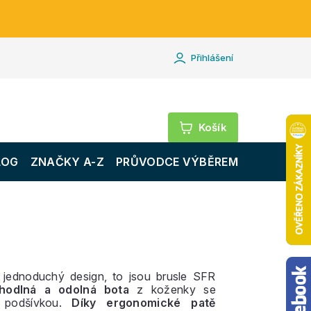
Přihlášení
Nákupní
košík
LOG
ZNAČKY A-Z
PRŮVODCE VÝBĚREM
a jednoduchý design, to jsou brusle SFR
hodlná a odolná bota
z koženky se
 podšívkou.
Díky ergonomické patě