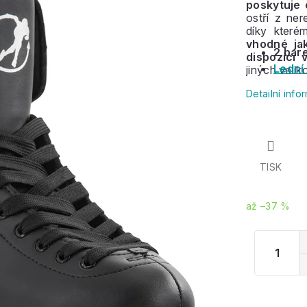
poskytuje 
ostří z ne
díky které
vhodné jak
2 bar
dispozici 
Lední
jiných velik
Detailní inf
TISK
až –37 %