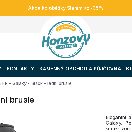
Akce koloběžky Slamm až -35%
Y
KONTAKTY
KAMENNÝ OBCHOD A PŮJČOVNA
B
SFR - Galaxy - Black - lední brusle
ní brusle
Elegantní 
Galaxy.
Po
semišovou