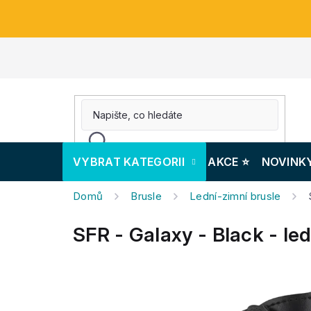
Přejít
na
obsah
VYBRAT KATEGORII
AKCE ⭐️
NOVINK
Domů
Brusle
Lední-zimní brusle
SFR - Galaxy - Black - led