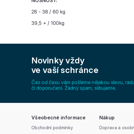
NOSNOST:
28 - 38 / 60 kg
39,5 + / 100kg
Z
á
Novinky vždy
p
a
ve vaší schránce
t
í
Čas od času vám pošleme nějakou slevu, rad
či doporučení. Žádný spam, slibujeme.
Všeobecné informace
Nákup
Obchodní podmínky
Doprava a osobn