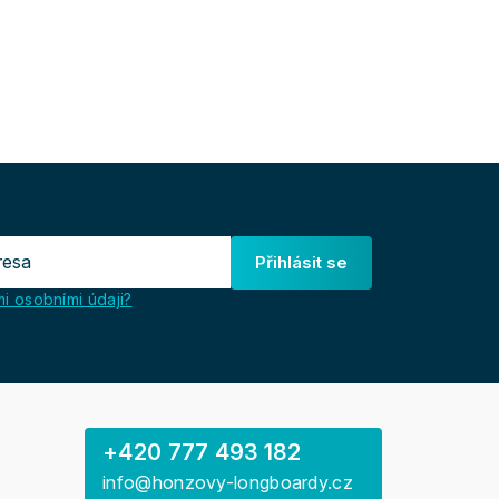
Přihlásit se
i osobními údaji?
+420 777 493 182
info@honzovy-longboardy.cz