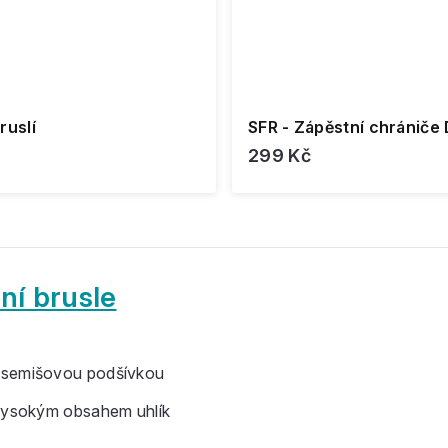
ruslí
SFR - Zápěstní chrániče 
299 Kč
ní brusle
 semišovou podšívkou
 vysokým obsahem uhlík