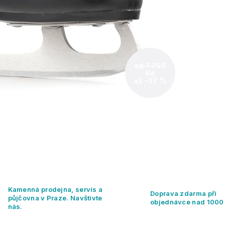
od 1 750
Kč
až –37 %
Kamenná prodejna, servis a
Doprava zdarma při
půjčovna v Praze. Navštivte
objednávce nad 1000
nás.