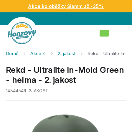
Přejít
Akce koloběžky Slamm až -35%
na
obsah
Nákupní
košík
Domů
Akce ⭐️
2. jakost
Rekd - Ultralite In-M
Rekd - Ultralite In-Mold Green
- helma - 2. jakost
1484454/L-2JAKOST