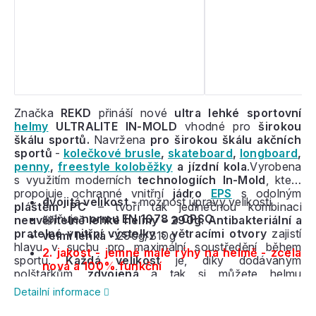
Značka
REKD
přináší nové
ultra
lehké sportovní
helmy
ULTRALITE IN-MOLD
vhodné pro
širokou
škálu sportů.
N
avržena
pro širokou škálu akčních
sportů
-
kolečkové brusle
,
skateboard
,
longboard
,
penny
,
freestyle koloběžky
a jízdní kola
.
Vyrobena
s využitím moderních
technologiích In-Mold
, která
propojuje ochranné vnitřní
jádro
EPS
s odolným
dvojitá velikost
- možnost úpravy velikosti
pláštěm PC
– tvoří tak jedinečnou kombinaci
splňuje
normu EN 1078 a CPSC
neuvěřitelně lehké helmy - 290g
.
Antibakteriální a
pratelné vnitřní výstelky
s
větracími otvory
zajistí
velmi lehká -
290g/310g
hlavu v suchu pro maximální soustředění během
2. jakost - jemné malé rýhy na helmě - zcela
sportu.
Každá velikost
je, díky dodávaným
nová a 100% funkční
polštářkům,
zdvojená
a tak si můžete helmu
upravovat přesně podle vašich požadavků
a helma
Detailní informace
tak může s uživatelem růst a
vydrží tak mnohem
déle
. Jednoduchý řemínek a snadné zapínání. Helma