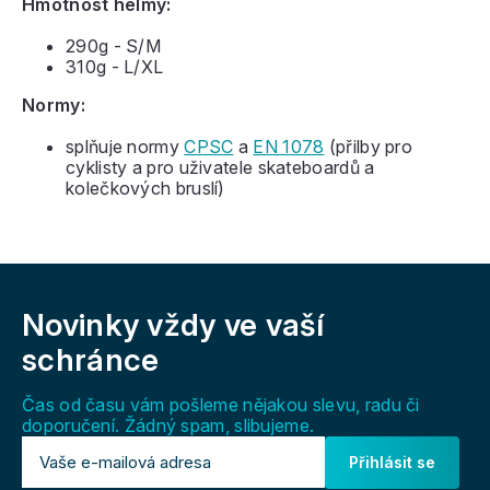
Hmotnost helmy:
290g - S/M
310g - L/XL
Normy:
splňuje normy
CPSC
a
EN 1078
(přilby pro
cyklisty a pro uživatele skateboardů a
kolečkových bruslí)
Z
á
Novinky vždy
ve vaší
p
a
schránce
t
í
Čas od času vám pošleme nějakou slevu, radu či
doporučení. Žádný spam, slibujeme.
Přihlásit se