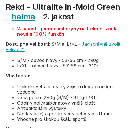
Rekd - Ultralite In-Mold Green
-
helma
- 2. jakost
2. jakost - jemné malé rýhy na helmě - zcela
nová a 100% funkční
Dostupné velikosti
: S/M a L/XL -
Jak správně zvolit
velikost?
S/M - obvod hlavy - 53-56 cm - 290g
L/XL - obvod hlavy - 57-59 cm - 310g
Vlastnosti:
Unikátní větrací otvory zajišťují lepší proudění
vzduchu
váha pouze 290g (S/M) - 310g(L/XL)
Odolný polykarbonátový vnější plášť
Antibakteriální výstelky
Nastavitelný a polstrovaný úchyty pod bradu
Vhodné pro širokou škálu sportů