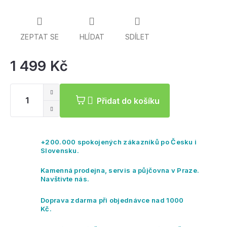
splňuje a překonává
certifikaci
EN1078
a
CPSC
a
díky tomu máte jistotu bezpečnosti. P
olstrování této
sportovní helmy je antibakteriální, vyjímatelné a
pratelné.
ZEPTAT SE
HLÍDAT
SDÍLET
1 499 Kč
Mě
ce
Přidat do košíku
+200.000 spokojených zákazníků po Česku i
Slovensku.
Kamenná prodejna, servis a půjčovna v Praze.
Navštivte nás.
Doprava zdarma při objednávce nad 1000
Kč.