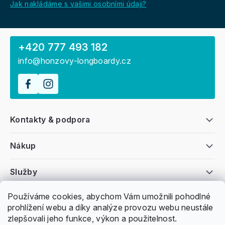
Jak nakládáme s vašimi osobními údaji?
+420 777 493 182
info@honzovy-longboardy.cz
Kontakty & podpora
Nákup
Služby
Používáme cookies, abychom Vám umožnili pohodlné
Všeobecné informace
prohlížení webu a díky analýze provozu webu neustále
zlepšovali jeho funkce, výkon a použitelnost.