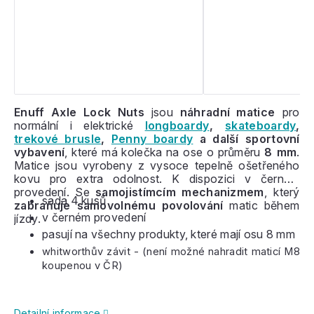
Enuff Axle Lock Nuts
jsou
náhradní matice
pro
normální i elektrické
longboardy
,
skateboardy
,
trekové brusle
,
Penny boardy
a další sportovní
vybavení
, které má kolečka na ose o průměru
8 mm
.
Matice jsou vyrobeny z vysoce tepelně ošetřeného
kovu pro extra odolnost. K dispozici v černém
provedení. Se
samojistímcím mechanizmem
, který
sada 4 kusů
zabraňuje samovolnému povolování
matic během
v černém provedení
jízdy.
pasují na všechny produkty, které mají osu 8 mm
whitworthův závit - (není možné nahradit maticí M8
koupenou v ČR)
Detailní informace