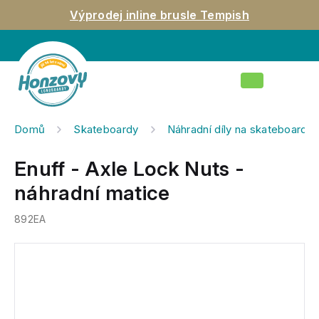
Přejít
Výprodej inline brusle Tempish
na
obsah
Nákupní
košík
Domů
Skateboardy
Náhradní díly na skateboardy
Enuff - Axle Lock Nuts -
náhradní matice
892EA