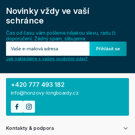
á
Novinky vždy
ve vaší
p
a
schránce
t
í
Čas od času vám pošleme nějakou slevu, radu či
doporučení. Žádný spam, slibujeme.
Přihlásit se
Jak nakládáme s vašimi osobními údaji?
+420 777 493 182
info@honzovy-longboardy.cz
Kontakty & podpora