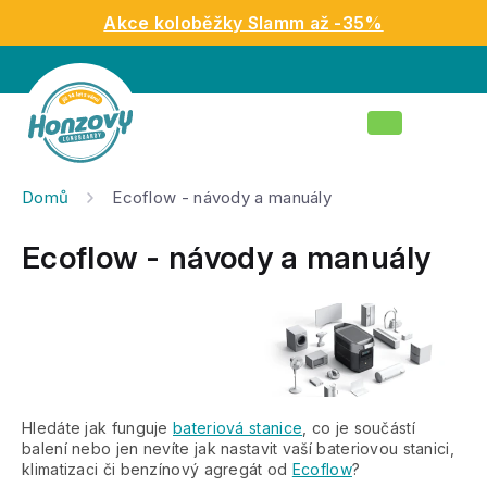
Přejít
Akce koloběžky Slamm až -35%
na
obsah
Nákupní
košík
Domů
Ecoflow - návody a manuály
Ecoflow - návody a manuály
Hledáte jak funguje
bateriová stanice
, co je součástí
balení nebo jen nevíte jak nastavit vaší bateriovou stanici,
klimatizaci či benzínový agregát od
Ecoflow
?