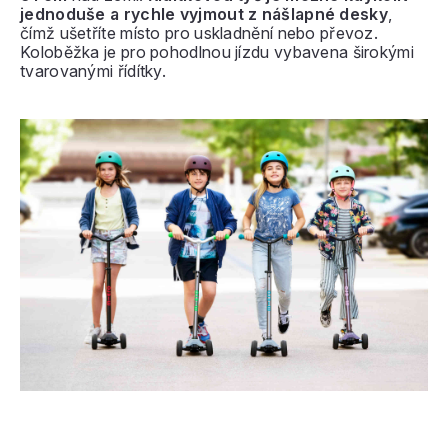
jednoduše a rychle vyjmout z nášlapné desky
,
čímž ušetříte místo pro uskladnění nebo převoz.
Koloběžka je pro pohodlnou jízdu vybavena širokými
tvarovanými řídítky.