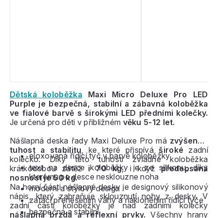
Dětská koloběžka
Maxi Micro Deluxe Pro LED
Purple je bezpečná, stabilní a zábavná koloběžka
ve fialové barvě s širokými LED předními kolečky.
Je určená pro děti v přibližném
věku 5-12 let.
Nášlapná deska řady Maxi Deluxe Pro má
zvýšenou
tuhost a stabilitu
, ke které přispívá
široké
zadní
eloxovaná řídící tyč v barvě koloběžky
kolečko. Díky této tuhosti zvládne koloběžka
text na desce koloběžky je ze silikonu, díky
krátkodobou zátěž
i 70 kg
, i když
předepsaná
kterému po desce nesklouzne noha
nosnost je 50 kg.
Na horní části nášlapné desky je designový silikonový
moderní a stylový design
nápis, který zabraňuje sklouznutí nohy z desky. V
zatáčí přenesením váhy a nakloněním řídící tyče
zadní části koloběžky je nad zadními kolečky
bezpečná a stabilní
nášlapná brzda a reflexní prvky.
Všechny hrany