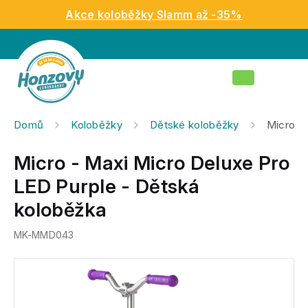
Přejít
Akce koloběžky Slamm až -35%
na
obsah
Nákupní
košík
Domů
Koloběžky
Dětské koloběžky
Micro -
Micro - Maxi Micro Deluxe Pro
LED Purple - Dětská
koloběžka
MK-MMD043