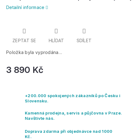
reflexní prvky na desce
desky jsou
zaoblené
pro zvýšení bezpečnosti při
Detailní informace
manipulaci.
ZEPTAT SE
HLÍDAT
SDÍLET
Položka byla vyprodána…
3 890 Kč
Mě
ce
+200.000 spokojených zákazníků po Česku i
Slovensku.
Kamenná prodejna, servis a půjčovna v Praze.
Navštivte nás.
Doprava zdarma při objednávce nad 1000
Kč.