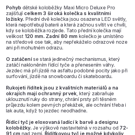
Pohyb
dětské koloběžky Maxi Micro Deluxe Pro
zajišťují
celkem 3 široká kolečka s kvalitními
ložisky.
Přední dvě kolečka jsou osazena LED světly,
která nepotřebují baterii a která začnou svítit ve chvíli,
kdy se koloběžka rozjede. Tato přední kolečka mají
velikost
120 mm. Zadní 80 mm
kolečko je umístěno
na středové ose tak, aby nepřekáželo odrazové noze
ani při mohutném odrazu.
O zatáčení
se stará jedinečný mechanismus, který
zatáčí nakloněním řídící tyče a přenesením váhy.
Jezdec má při jízdě na asfaltu podobné pocity jako při
surfování, jízdě na snowboardu či skateboardu.
Rukojeti řídítek jsou z kvalitních materiálů a na
okrajích mají ochranný prvek
, který zabraňuje
uklouznutí ruky do strany, chrání prsty při těsném
průjezdu kolem pevných překážek, ale ochrání třeba i
lak auta, když to jezdec neodhadne.
Řídící tyč je eloxovaná ladící k barvě a designu
koloběžky.
Je výškově nastavitelná v rozsahu od
72-
91 cm
nad zemí.
Řídítkovou tyč je možné kdykoliv