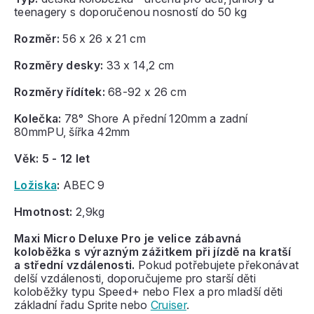
teenagery s doporučenou nosností do 50 kg
Rozměr:
56 x 26 x 21 cm
Rozměry desky:
33 x 14,2 cm
Rozměry řídítek:
68-92 x 26 cm
Kolečka:
78° Shore A přední 120mm a zadní
80mmPU, šířka 42mm
Věk
: 5 - 12 let
Ložiska
:
ABEC 9
Hmotnost:
2,9kg
Maxi Micro Deluxe Pro je velice zábavná
koloběžka s výrazným zážitkem při jízdě na kratší
a střední vzdálenosti.
Pokud potřebujete překonávat
delší vzdálenosti, doporučujeme pro starší děti
koloběžky typu Speed+ nebo Flex a pro mladší děti
základní řadu Sprite nebo
Cruiser
.