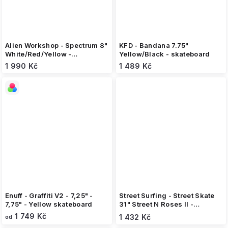
Alien Workshop - Spectrum 8"
KFD - Bandana 7.75"
White/Red/Yellow -
Yellow/Black - skateboard
skateboard
1 990 Kč
1 489 Kč
Enuff - Graffiti V2 - 7,25" -
Street Surfing - Street Skate
7,75" - Yellow skateboard
31" Street N Roses II -
Skateboard
1 749 Kč
1 432 Kč
od