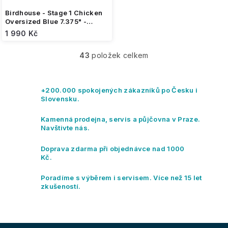
Birdhouse - Stage 1 Chicken
Oversized Blue 7.375" -
skateboard
1 990 Kč
43
položek celkem
O
v
l
á
+200.000 spokojených zákazníků po Česku i
d
Slovensku.
a
c
Kamenná prodejna, servis a půjčovna v Praze.
í
Navštivte nás.
p
r
Doprava zdarma při objednávce nad 1000
v
Kč.
k
y
Poradíme s výběrem i servisem. Více než 15 let
v
zkušeností.
ý
p
i
s