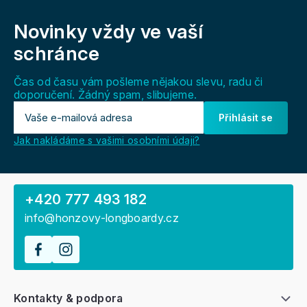
Z
u
á
Novinky vždy
ve vaší
p
a
schránce
t
í
Čas od času vám pošleme nějakou slevu, radu či
doporučení. Žádný spam, slibujeme.
Přihlásit se
Jak nakládáme s vašimi osobními údaji?
+420 777 493 182
info@honzovy-longboardy.cz
Kontakty & podpora