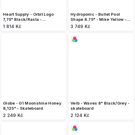
Heart Supply - Orbit Logo
Hydroponic - Bullet Pool
7,75" Black/Rasta -
Shape 8.75" - Mike Yellow -
skateboard
Skateboard
1 814 Kč
3 749 Kč
Globe - G1 Moonshine Honey
Verb - Waves 8" Black/Grey -
8,125" - Skateboard
skateboard
2 249 Kč
2 124 Kč