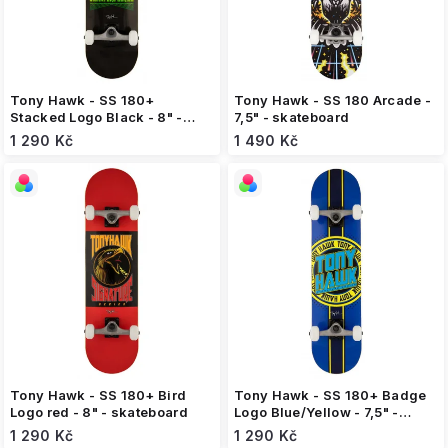
u
k
t
ů
Tony Hawk - SS 180+
Tony Hawk - SS 180 Arcade -
Stacked Logo Black - 8" -
7,5" - skateboard
skateboard
1 290 Kč
1 490 Kč
Tony Hawk - SS 180+ Bird
Tony Hawk - SS 180+ Badge
Logo red - 8" - skateboard
Logo Blue/Yellow - 7,5" -
skateboard
1 290 Kč
1 290 Kč