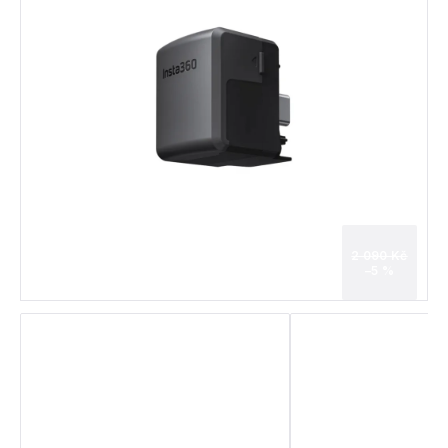
2 090 Kč
–5 %