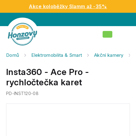
Přejít
Akce koloběžky Slamm až -35%
na
obsah
Nákupní
košík
Domů
Elektromobilita & Smart
Akční kamery
Insta360 - Ace Pro -
rychločtečka karet
PD-INST120-08