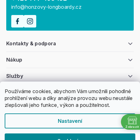
info@honzovy-longboardy.cz
Kontakty & podpora
Nákup
Služby
Používáme cookies, abychom Vám umožnili pohodlné
Všeobecné informace
prohlížení webu a díky analýze provozu webu neustále
zlepšovali jeho funkce, výkon a použitelnost.
Nastavení
Zobrazit
Copyright 2011 -
2026
Honzovy Longboardy