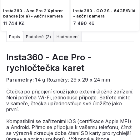
Insta360 - Ace Pro 2 Xplorer
Insta360 - GO 3S - 64GB/Bílá
bundle (bílá) - Akční kamera
- akční kamera
11 744 Kč
7 490 Kč
Popis
Podobné (2)
Hodnocení
Insta360 - Ace Pro -
rychločtečka karet
Parametry:
14 g Rozměry: 29 x 29 x 24 mm
Čtečka po připojení slouží jako externí úložné zařízení.
Není potřeba Wi-Fi, jednoduše připojte. Šetřete místo
v kameře, čtečka upřednostňuje své úložiště jako
první.
Kompatibilní se zařízeními iOS (certifikace Apple MFI)
a Android. Přímo se připojuje k vašemu telefonu, čímž
se výrazně zkracuje doba čtení SD karty pro rychlejší
úpravy a správu souborů. Výkonná a široce