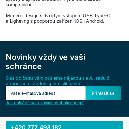
kompatibilní.
Moderní design s dvojitým vstupem USB Type-C
a Lightning s podporou zařízení iOS i Android.
Z
á
Novinky vždy
ve vaší
p
a
schránce
t
í
Čas od času vám pošleme nějakou slevu, radu či
doporučení. Žádný spam, slibujeme.
Přihlásit se
Jak nakládáme s vašimi osobními údaji?
+420 777 493 182