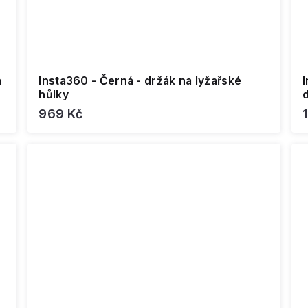
a
Insta360 - Černá - držák na lyžařské
hůlky
969 Kč
1