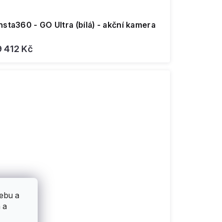
nsta360 - GO Ultra (bílá) - akční kamera
9 412 Kč
ebu a
 a