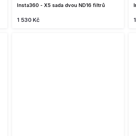
Insta360 - X5 sada dvou ND16 filtrů
I
1 530 Kč