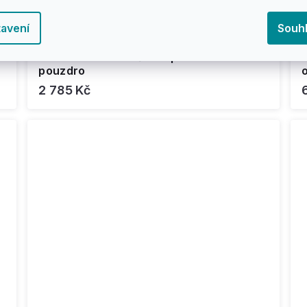
avení
Souh
-
Insta360 - X3 V2 Čiré - podvodní
pouzdro
o
2 785 Kč