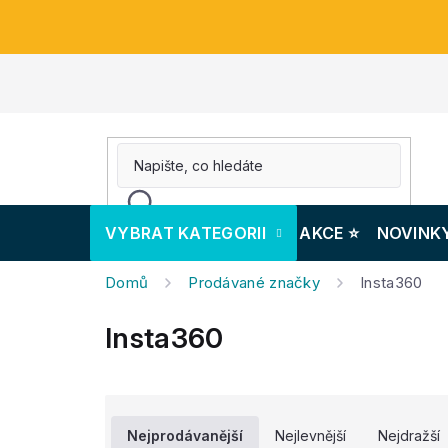
Přejít
na
obsah
VYBRAT KATEGORII
AKCE ⭐️
NOVINK
Domů
Prodávané značky
Insta360
Insta360
Ř
a
Nejprodávanější
Nejlevnější
Nejdražší