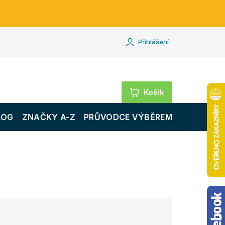
Přihlášení
Nákupní
košík
LOG
ZNAČKY A-Z
PRŮVODCE VÝBĚREM