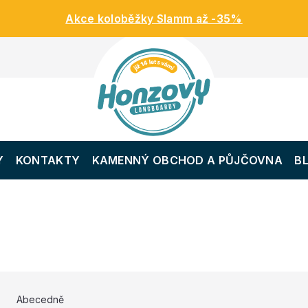
Akce koloběžky Slamm až -35%
Y
KONTAKTY
KAMENNÝ OBCHOD A PŮJČOVNA
B
Abecedně