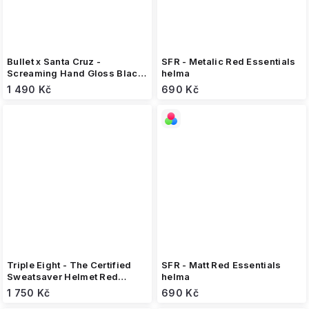
Bullet x Santa Cruz -
SFR - Metalic Red Essentials
Screaming Hand Gloss Black
helma
- helma
1 490 Kč
690 Kč
Triple Eight - The Certified
SFR - Matt Red Essentials
Sweatsaver Helmet Red
helma
Glossy - helma
1 750 Kč
690 Kč