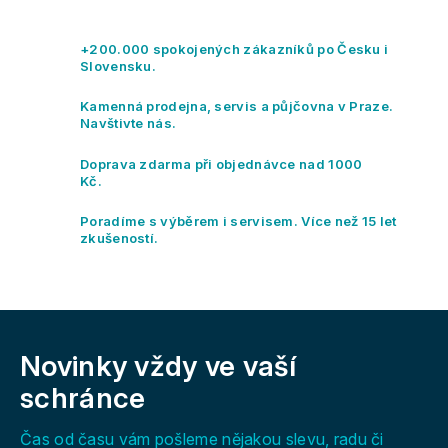
v
l
á
+200.000 spokojených zákazníků po Česku i
d
Slovensku.
a
c
Kamenná prodejna, servis a půjčovna v Praze.
í
Navštivte nás.
p
r
Doprava zdarma při objednávce nad 1000
v
Kč.
k
y
Poradíme s výběrem i servisem. Více než 15 let
v
zkušeností.
ý
p
i
s
Z
u
á
Novinky vždy
ve vaší
p
a
schránce
t
í
Čas od času vám pošleme nějakou slevu, radu či