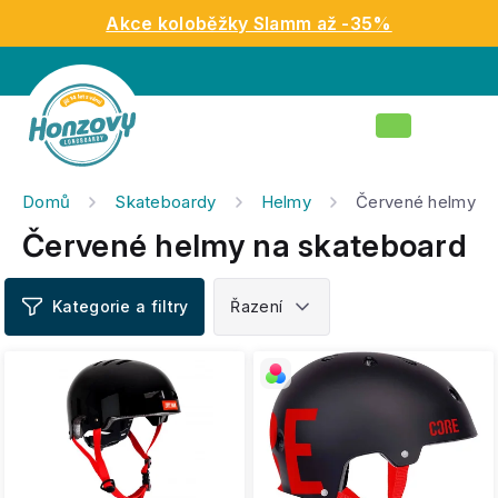
Přejít
Akce koloběžky Slamm až -35%
na
obsah
Nákupní
košík
Domů
Skateboardy
Helmy
Červené helmy na
Červené helmy na skateboard
V
ý
p
i
s
p
r
o
d