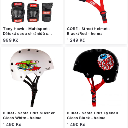
u
k
t
ů
Tony Hawk - Multisport -
CORE - Street Helmet -
Dětská sada chráničů s
Black/Red - helma
helmou
999 Kč
1 249 Kč
Bullet - Santa Cruz Slasher
Bullet - Santa Cruz Eyeball
Gloss White - helma
Gloss Black - helma
1 490 Kč
1 490 Kč