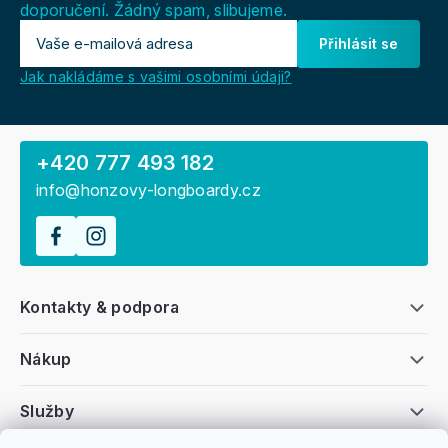
doporučení. Žádný spam, slibujeme.
Přihlásit se
Jak nakládáme s vašimi osobními údaji?
+420 777 493 182
info@honzovy-longboardy.cz
Kontakty & podpora
Nákup
Služby