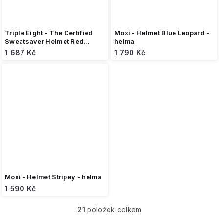
Triple Eight - The Certified
Moxi - Helmet Blue Leopard -
Sweatsaver Helmet Red
helma
Gloss - helma
1 687 Kč
1 790 Kč
Moxi - Helmet Stripey - helma
1 590 Kč
21
položek celkem
O