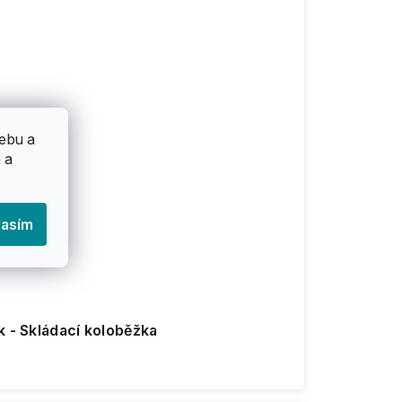
ebu a
 a
lasím
k - Skládací koloběžka