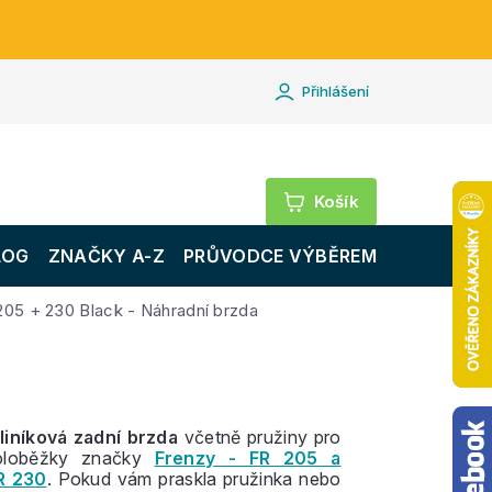
Přihlášení
Nákupní
košík
LOG
ZNAČKY A-Z
PRŮVODCE VÝBĚREM
205 + 230 Black - Náhradní brzda
liníková zadní brzda
včetně pružiny pro
oloběžky značky
Frenzy - FR 205 a
R 230
. Pokud vám praskla pružinka nebo