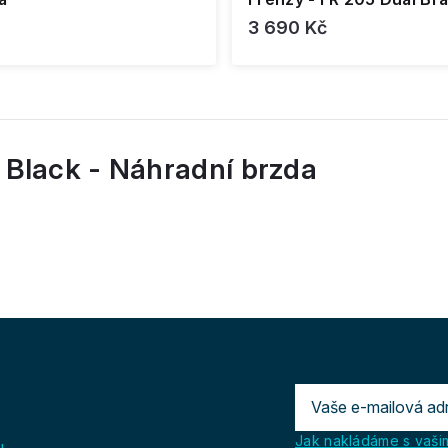
3 690 Kč
 Black - Náhradní brzda
Jak nakládáme s vašim
u