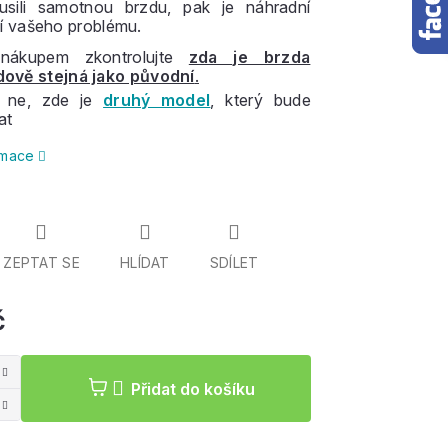
ousili samotnou brzdu, pak je náhradní
í vašeho problému.
nákupem zkontrolujte
zda je brzda
dově stejná jako původní
.
 ne, zde je
druhý model
, který bude
at
ormace
ZEPTAT SE
HLÍDAT
SDÍLET
č
Měrná
cena:
Přidat do košíku