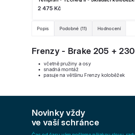
2 475 Kč
Popis
Podobné (11)
Hodnocení
Frenzy - Brake 205 + 230
včetně pružiny a osy
snadná montáž
pasuje na většinu Frenzy koloběžek
Z
á
Novinky vždy
p
a
ve vaší schránce
t
í
Čas od času vám pošleme nějakou slevu, rad