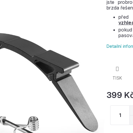
jste probr
brzda řešen
před 
vzhle
pokud
pasov
Detailní inf
TISK
399 K