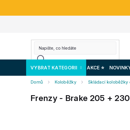
Přejít
na
obsah
VYBRAT KATEGORII
AKCE ⭐️
NOVINK
Domů
Koloběžky
Skládací koloběžky
Frenzy - Brake 205 + 230