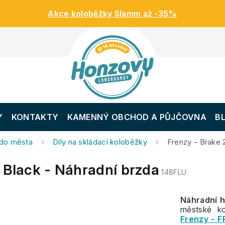
Akce koloběžky Slamm až -35%
Y
KONTAKTY
KAMENNÝ OBCHOD A PŮJČOVNA
B
 do města
Díly na skládací koloběžky
Frenzy - Brake 
 Black - Náhradní brzda
148FLU
Náhradní h
městské k
Frenzy - F