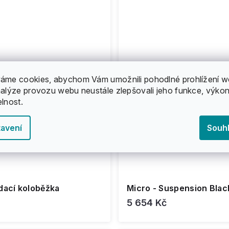
áme cookies, abychom Vám umožnili pohodlné prohlížení w
nalýze provozu webu neustále zlepšovali jeho funkce, výkon
elnost.
avení
Souh
dací koloběžka
Micro - Suspension Blac
5 654 Kč